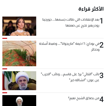
شاهد البرامج
الأكثر قراءة
الترددات
1
بعد الإنتقادات التي طالت جسمها... جورجينا
رودريغيز تخرج عن صمتها
عن MTV
وظائف
الإنـتـاج
تواصل معنا
لاعلاناتكم
شروط الإسـتخدام
سياسة الخصوصية
2
في بوداي: ١٦ خيمة "ماريجوانا"... وضبط أسلحة
وذخائر
3
نائب "الثنائي" يردّ على قاسم... ونائب "الحزب"
عن عون: "انشالله خير"
4
من يصدّق الشيخ نعيم؟