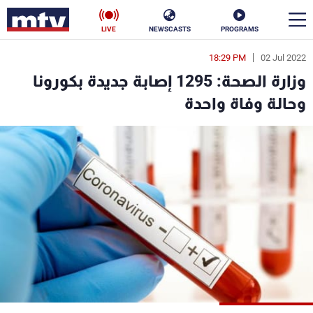
LIVE
NEWSCASTS
PROGRAMS
18:29 PM
02 Jul 2022
en
وزارة الصحة: 1295 إصابة جديدة بكورونا
الأخبار
وحالة وفاة واحدة
سياسة
ناس
إقتصاد
فن
منوعات
رياضة
كأس العالم
البرامج
جدول البرامج