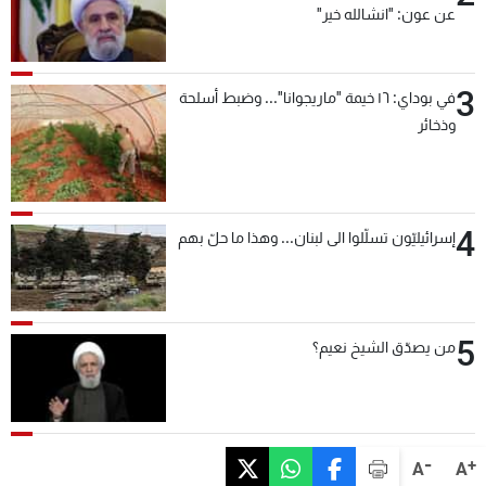
عن عون: "انشالله خير"
3
في بوداي: ١٦ خيمة "ماريجوانا"... وضبط أسلحة
وذخائر
4
إسرائيليّون تسلّلوا الى لبنان... وهذا ما حلّ بهم
5
من يصدّق الشيخ نعيم؟
-
+
A
A