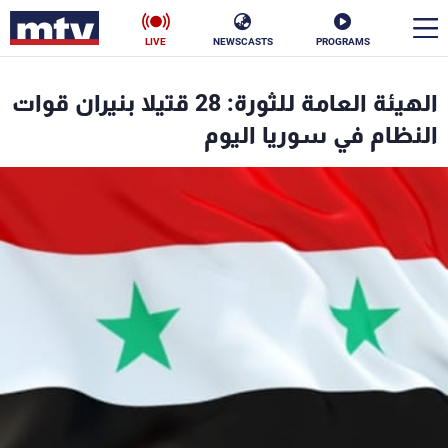
LIVE
NEWSCASTS
PROGRAMS
en
الهيئة العامة للثورة: 28 قتيلا بنيران قوات
الأخبار
النظام في سوريا اليوم
سياسة
ناس
إقتصاد
فن
منوعات
رياضة
كأس العالم
البرامج
جدول البرامج