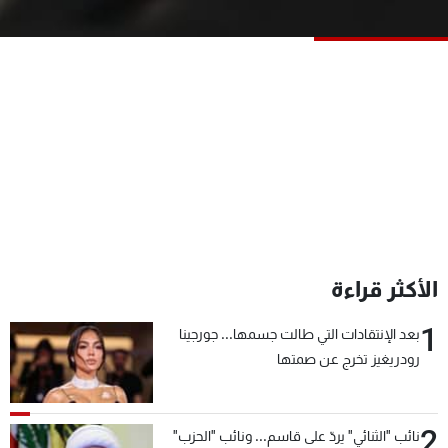
شاهد البرامج
الترددات
عن MTV
وظائف
الإنـتـاج
تواصل معنا
لاعلاناتكم
شروط الإسـتخدام
سياسة الخصوصية
الأكثر قراءة
1
بعد الإنتقادات التي طالت جسمها... جورجينا
رودريغيز تخرج عن صمتها
2
نائب "الثنائي" يردّ على قاسم... ونائب "الحزب"