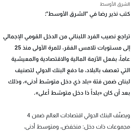
الشرق الأوسط
شاهد البرامج
كتب نذير رضا في "الشرق الأوسط":
الترددات
عن MTV
وظائف
تراجع نصيب الفرد اللبناني من الدخل القومي الإجمالي
الإنـتـاج
تواصل معنا
لاعلاناتكم
شروط الإسـتخدام
إلى مستويات تلامس الفقر، للمرة الأولى منذ 25
سياسة الخصوصية
عاماً، بفعل الأزمة المالية والاقتصادية والمعيشية
التي تعصف بالبلاد، ما دفع البنك الدولي لتصنيف
لبنان ضمن فئة «بلد ذي دخل متوسّط أدنى»، وذلك
بعد أن كان «بلداً ذا دخل متوسّط أعلى».
ويصنّف البنك الدولي اقتصادات العالم ضمن 4
مجموعات ذات دخل: منخفض، ومتوسط أدنى،