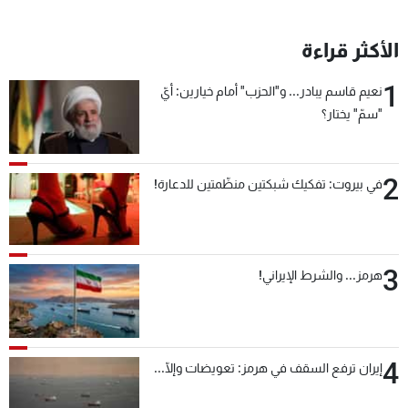
الأكثر قراءة
1
نعيم قاسم يبادر... و"الحزب" أمام خيارين: أيّ
"سمّ" يختار؟
2
في بيروت: تفكيك شبكتين منظّمتين للدعارة!
3
هرمز... والشرط الإيراني!
4
إيران ترفع السقف في هرمز: تعويضات وإلّا...