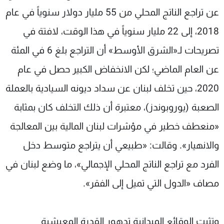
عن تراجع الناتج المحلي من 55 مليار دولار سنوياً في عام
2018، إلى 22 مليار سنوياً في هذا الوقت، لافتة في
تصريحات لـ«الشرق الأوسط» أن التراجع بلغ 6 في المئة
عن العام الماضي؛ لكن الانخفاض الكبير حصل في عام
2020، حين تخلف لبنان عن سداد ديونه السيادية بالعملة
الصعبة (يوروبوندز)، معتبرة أن ذلك التخلف كان بمثابة
«منعطف خطير في مؤشرات لبنان المالية بين المعالجة
والانهيار». وقالت: «طبيعي أن يتراجع متوسط دخل
الفرد مع تراجع الناتج المحلي الإجمالي»، ما وضع لبنان في
مصاف «الدول التي تميل إلى الفقر».
وتثبت الوقائع الميدانية تدهور القدرة المعيشية