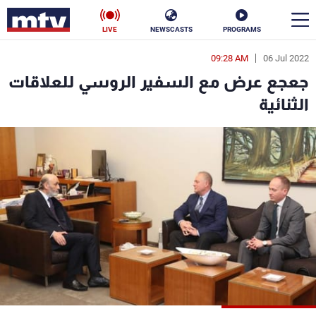
LIVE
NEWSCASTS
PROGRAMS
09:28 AM
06 Jul 2022
en
جعجع عرض مع السفير الروسي للعلاقات
الأخبار
الثنائية
سياسة
ناس
إقتصاد
فن
منوعات
رياضة
كأس العالم
البرامج
جدول البرامج