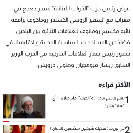
شاهد البرامج
عرض رئيس حزب "القوات اللبنانية" سمير جعجع في
الترددات
معراب مع السفير الروسي الكسندر روداكوف يرافقه
نائبه مكسيم رومانوف للعلاقات الثنائية بين البلدين
عن MTV
وظائف
الإنـتـاج
تواصل معنا
فضلًا عن المستجدات السياسية المحلية والاقليمية، في
لاعلاناتكم
شروط الإسـتخدام
حضور رئيس جهاز العلاقات الخارجية في الحزب الوزير
سياسة الخصوصية
السابق ريشار قيومجيان وطوني درويش.
الأكثر قراءة
1
نعيم قاسم يبادر... و"الحزب" أمام خيارين: أيّ
"سمّ" يختار؟
2
في بيروت: تفكيك شبكتين منظّمتين للدعارة!