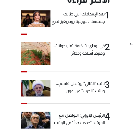
1
بعد الإنتقادات التي طالت
جسمها... جورجينا رودريغيز تخرج
عن صمتها
ف
2
في بوداي: ١٦ خيمة "ماريجوانا"...
وضبط أسلحة وذخائر
3
نائب "الثنائي" يردّ على قاسم...
ونائب "الحزب" عن عون:
"انشالله خير"
4
الرئيس الإيراني: التواصل مع
المرشد "صعب جداً" في الوقت
الحالي