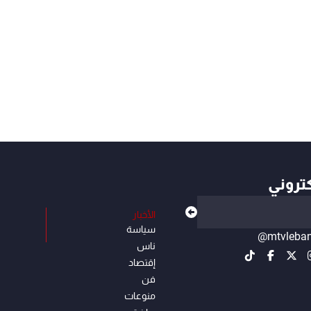
كتروني
الأخبار
سياسة
@mtvleba
ناس
إقتصاد
فن
منوعات