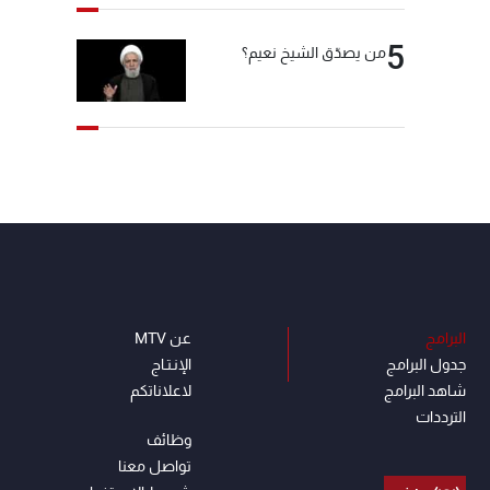
5
من يصدّق الشيخ نعيم؟
البرامج
عن MTV
جدول البرامج
الإنـتـاج
شاهد البرامج
لاعلاناتكم
الترددات
وظائف
تواصل معنا