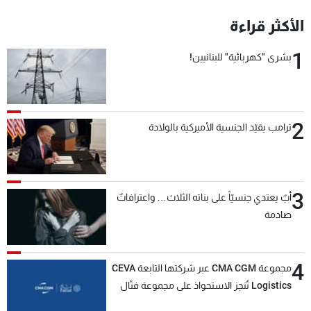
شاهد البرامج
الأكثر قراءة
الترددات
1
بشرى "كهربائية" للبنانيين!
عن MTV
وظائف
الإنـتـاج
تواصل معنا
لاعلاناتكم
شروط الإسـتخدام
سياسة الخصوصية
2
ترامب يقيّد الجنسية الأميركية بالولادة
3
أبٌ يعتدي جنسيّاً على بناته الثلاث… واعترافاتٌ
صادمة
4
مجموعة CMA CGM عبر شركتها التابعة CEVA
Logistics تُنجز الاستحواذ على مجموعة فتّال