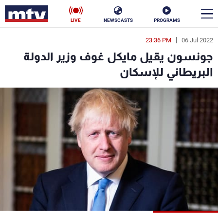
LIVE
NEWSCASTS
PROGRAMS
23:36 PM
06 Jul 2022
en
جونسون يقيل مايكل غوف وزير الدولة
الأخبار
البريطاني للإسكان
سياسة
ناس
إقتصاد
فن
منوعات
رياضة
كأس العالم
البرامج
جدول البرامج