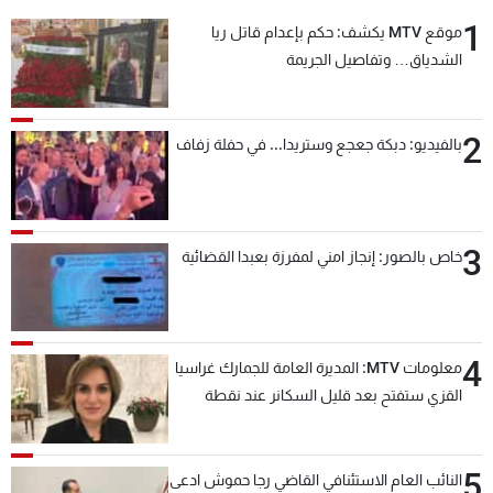
شاهد البرامج
1
موقع MTV يكشف: حكم بإعدام قاتل ريا
الترددات
الشدياق… وتفاصيل الجريمة
عن MTV
وظائف
2
بالفيديو: دبكة جعجع وستريدا... في حفلة زفاف
الإنـتـاج
تواصل معنا
لاعلاناتكم
شروط الإسـتخدام
سياسة الخصوصية
3
خاص بالصور: إنجاز امني لمفرزة بعبدا القضائية
4
معلومات MTV: المديرة العامة للجمارك غراسيا
القزي ستفتح بعد قليل السكانر عند نقطة
المصنع لتسهيل عملية التصدير البري إلى
السعودية والدول العربية
5
النائب العام الاستئنافي القاضي رجا حموش ادعى