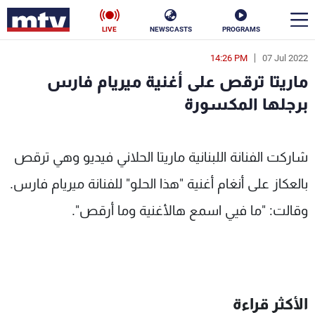
LIVE
NEWSCASTS
PROGRAMS
14:26 PM
07 Jul 2022
en
ماريتا ترقص على أغنية ميريام فارس
الأخبار
برجلها المكسورة
سياسة
ناس
شاركت الفنانة اللبنانية ماريتا الحلاني فيديو وهي ترقص
إقتصاد
فن
بالعكاز على أنغام أغنية "هذا الحلو" للفنانة ميريام فارس.
منوعات
رياضة
وقالت: "ما فيي اسمع هالأغنية وما أرقص".
كأس العالم
البرامج
الأكثر قراءة
جدول البرامج