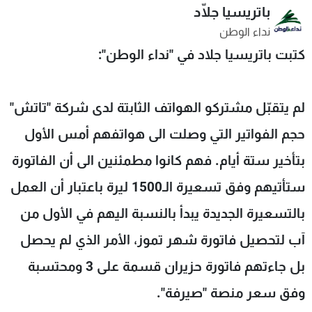
باتريسيا جلّاد
شاهد البرامج
نداء الوطن
الترددات
كتبت باتريسيا جلاد في "نداء الوطن":
عن MTV
وظائف
الإنـتـاج
تواصل معنا
لم يتقبّل مشتركو الهواتف الثابتة لدى شركة "تاتش"
لاعلاناتكم
شروط الإسـتخدام
سياسة الخصوصية
حجم الفواتير التي وصلت الى هواتفهم أمس الأول
بتأخير ستة أيام. فهم كانوا مطمئنين الى أن الفاتورة
ستأتيهم وفق تسعيرة الـ1500 ليرة باعتبار أن العمل
بالتسعيرة الجديدة يبدأ بالنسبة اليهم في الأول من
آب لتحصيل فاتورة شهر تموز، الأمر الذي لم يحصل
بل جاءتهم فاتورة حزيران قسمة على 3 ومحتسبة
وفق سعر منصة "صيرفة".