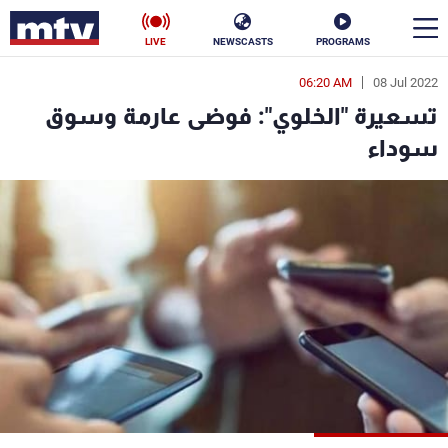
LIVE
NEWSCASTS
PROGRAMS
06:20 AM
08 Jul 2022
en
تسعيرة "الخلوي": فوضى عارمة وسوق
الأخبار
سوداء
سياسة
ناس
إقتصاد
فن
منوعات
رياضة
كأس العالم
البرامج
جدول البرامج