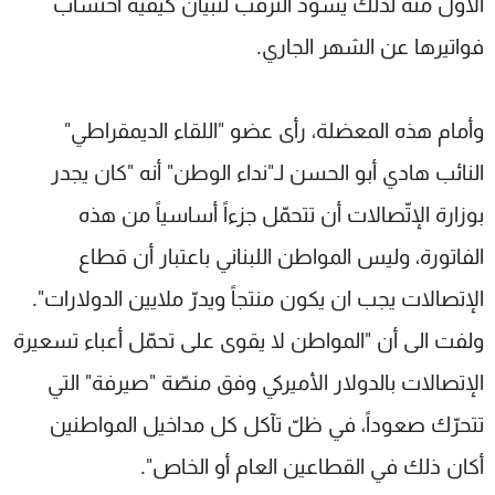
الأول منه لذلك يسود الترقب لتبيان كيفية احتساب
فواتيرها عن الشهر الجاري.
وأمام هذه المعضلة، رأى عضو "اللقاء الديمقراطي"
النائب هادي أبو الحسن لـ"نداء الوطن" أنه "كان يجدر
بوزارة الإتّصالات أن تتحمّل جزءاً أساسياً من هذه
الفاتورة، وليس المواطن اللبناني باعتبار أن قطاع
الإتصالات يجب ان يكون منتجاً ويدرّ ملايين الدولارات".
ولفت الى أن "المواطن لا يقوى على تحمّل أعباء تسعيرة
الإتصالات بالدولار الأميركي وفق منصّة "صيرفة" التي
تتحرّك صعوداً، في ظلّ تآكل كل مداخيل المواطنين
أكان ذلك في القطاعين العام أو الخاص".