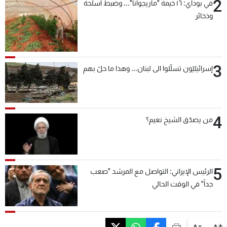
2
في بوداي: ١٦ خيمة "ماريجوانا"... وضبط أسلحة
وذخائر
3
إسرائيليّون تسلّلوا الى لبنان... وهذا ما حلّ بهم
4
من يصدّق الشيخ نعيم؟
5
الرئيس الإيراني: التواصل مع المرشد "صعب
جداً" في الوقت الحالي
-
+