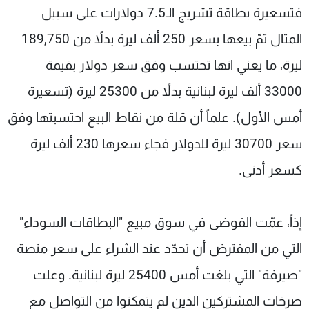
فتسعيرة بطاقة تشريج الـ7.5 دولارات على سبيل
المثال تمّ بيعها بسعر 250 ألف ليرة بدلاً من 189,750
ليرة، ما يعني انها تحتسب وفق سعر دولار بقيمة
33000 ألف ليرة لبنانية بدلاً من 25300 ليرة (تسعيرة
أمس الأول). علماً أن قلة من نقاط البيع احتسبتها وفق
سعر 30700 ليرة للدولار فجاء سعرها 230 ألف ليرة
كسعر أدنى.
إذاً، عمّت الفوضى في سوق مبيع "البطاقات السوداء"
التي من المفترض أن تحدّد عند الشراء على سعر منصة
"صيرفة" التي بلغت أمس 25400 ليرة لبنانية. وعلت
صرخات المشتركين الذين لم يتمكنوا من التواصل مع