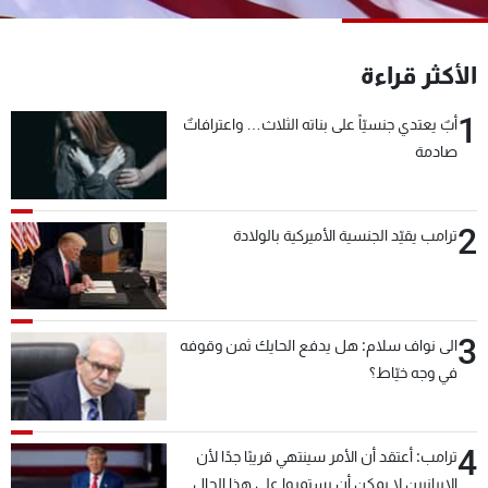
شاهد البرامج
الترددات
الأكثر قراءة
1
أبٌ يعتدي جنسيّاً على بناته الثلاث… واعترافاتٌ
عن MTV
وظائف
الإنـتـاج
تواصل معنا
صادمة
لاعلاناتكم
شروط الإسـتخدام
سياسة الخصوصية
2
ترامب يقيّد الجنسية الأميركية بالولادة
3
الى نواف سلام: هل يدفع الحايك ثمن وقوفه
في وجه خيّاط؟
4
ترامب: أعتقد أن الأمر سينتهي قريبًا جدًا لأن
الإيرانيين لا يمكن أن يستمروا على هذا الحال