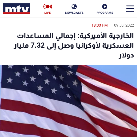
LIVE
NEWSCASTS
PROGRAMS
18:00 PM
09 Jul 2022
en
الخارجية الأميركية: إجمالي المساعدات
الأخبار
العسكرية لأوكرانيا وصل إلى 7.32 مليار
دولار
سياسة
ناس
إقتصاد
فن
منوعات
رياضة
كأس العالم
البرامج
جدول البرامج