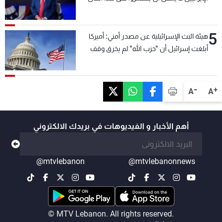
5
هيئة البث الإسرائيلية عن مصدر أمني: أميركا
أبلغت إسرائيل أن "حزب الله" لم يخرق وقف
إطلاق النار أمس في مجدل زون وطلبت منها
عدم التصعيد خشية أن يؤثر ذلك على مفاوضات
روما
-
+
A
A
أهم الأخبار و الفيديوهات في بريدك الالكتروني
@mtvlebanon
@mtvlebanonnews
© MTV Lebanon. All rights reserved.