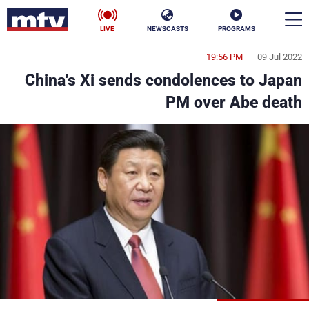
LIVE
NEWSCASTS
PROGRAMS
19:56 PM
09 Jul 2022
en
China's Xi sends condolences to Japan
الأخبار
PM over Abe death
سياسة
ناس
إقتصاد
فن
منوعات
رياضة
كأس العالم
البرامج
جدول البرامج