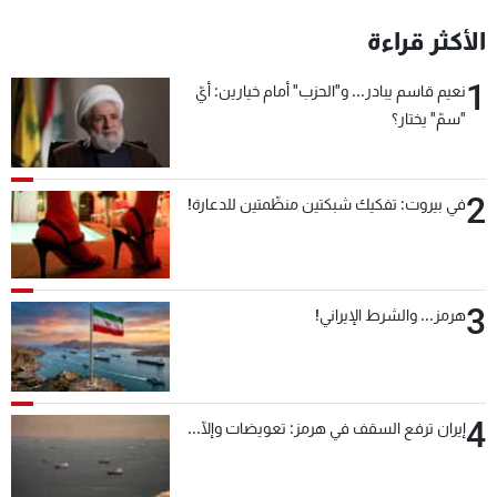
شاهد البرامج
الأكثر قراءة
الترددات
1
نعيم قاسم يبادر... و"الحزب" أمام خيارين: أيّ
"سمّ" يختار؟
عن MTV
وظائف
الإنـتـاج
تواصل معنا
لاعلاناتكم
شروط الإسـتخدام
سياسة الخصوصية
2
في بيروت: تفكيك شبكتين منظّمتين للدعارة!
3
هرمز... والشرط الإيراني!
4
إيران ترفع السقف في هرمز: تعويضات وإلّا...