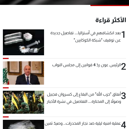
شاهد البرامج
الترددات
الأكثر قراءة
1
بعد انكشافهم في أستراليا... تفاصيل جديدة
عن MTV
وظائف
الإنـتـاج
تواصل معنا
عن توقيف "شبكة الكوكايين"
لاعلاناتكم
شروط الإسـتخدام
سياسة الخصوصية
2
الرئيس عون ردّ 4 قوانين إلى مجلس النواب
3
أنفاق "حزب الله" من البقاع إلى كسروان فجبيل
وصولاً إلى المختارة... التفاصيل في نشرة الأخبار
بعد قليل
4
عملية امنية ليلية ضد تجار المخدرات.. وصيدٌ ثمين