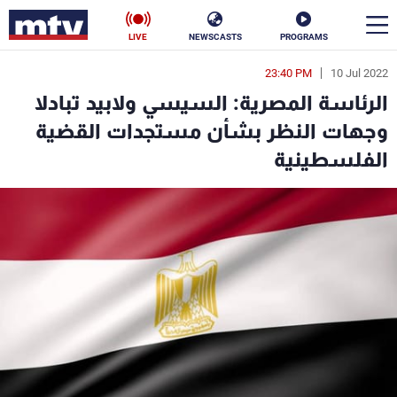
LIVE
NEWSCASTS
PROGRAMS
23:40 PM
10 Jul 2022
en
الرئاسة المصرية: السيسي ولابيد تبادلا
الأخبار
وجهات النظر بشأن مستجدات القضية
الفلسطينية
سياسة
ناس
إقتصاد
فن
منوعات
رياضة
كأس العالم
البرامج
جدول البرامج