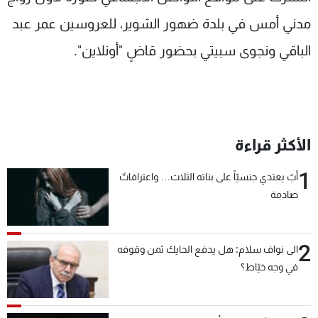
شاهد البرامج
مدني أمس في بلدة ضهور الشوير، للعروسين عمر عبد
الترددات
الباقي ونجوى سبيتي بحضور قاضٍ "أونلاين".
عن MTV
وظائف
الإنـتـاج
تواصل معنا
لاعلاناتكم
شروط الإسـتخدام
سياسة الخصوصية
الأكثر قراءة
1
أبٌ يعتدي جنسيّاً على بناته الثلاث… واعترافاتٌ
صادمة
2
الى نواف سلام: هل يدفع الحايك ثمن وقوفه
في وجه خيّاط؟