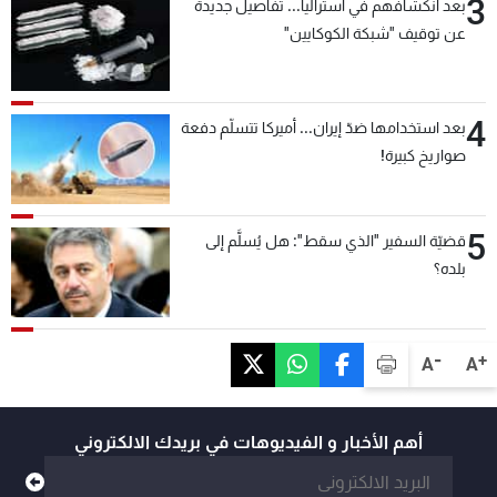
3
بعد انكشافهم في أستراليا... تفاصيل جديدة
عن توقيف "شبكة الكوكايين"
4
بعد استخدامها ضدّ إيران... أميركا تتسلّم دفعة
صواريخ كبيرة!
5
قضيّة السفير "الذي سقط": هل يُسلَّم إلى
بلده؟
-
+
A
A
أهم الأخبار و الفيديوهات في بريدك الالكتروني