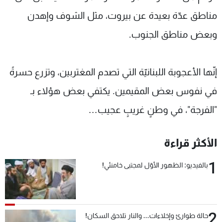
مناطق عدّة بعيدة عن بيروت، مثل الشوف وإهدن
وبعض مناطق الجنوب.
إنّها الأعجوبة اللبنانيّة التي تصدم المغتربين، وتزرع حسرةً
في نفوس بعض المقيمين. يكتفي بعض هؤلاء بـ
"الفرجة"، في وطنٍ غريبٍ عجيب…
الأكثر قراءة
1
بالفيديو: الظهور الأوّل لمجتبى خامنئي!
2
حالة طوارئ وإخلاءات... والنار تلاحق السكان!