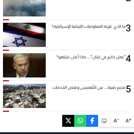
3
ما الذي غيّرته المفاوضات اللبنانية الإسرائيلية؟
4
"عمل حازم في لبنان"... ماذا أعلن نتنياهو؟
5
مخيم ضبية... بين التَّهميش ونقص الخدمات
-
+
A
A