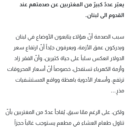
يعبّر عددٌ كبيرٌ من المغتربين عن صدمتهم عند
شاهد البرامج
الترددات
القدوم الى لبنان.
عن MTV
وظائف
سبب الصدمة أنّ هؤلاء يتابعون الأوضاع في لبنان
الإنـتـاج
تواصل معنا
لاعلاناتكم
شروط الإسـتخدام
ويدركون عمق الأزمة، ويعرفون جيّداً أنّ ارتفاع سعر
سياسة الخصوصية
الدولار انعكس سلباً على حياة كثيرين، وأنّ الفقر زاد
وأزمة الكهرباء تستفحل، خصوصاً أنّ أسعار المحروقات
ترتفع، وأسعار الأدوية باهظة وواقع المستشفيات
مذرٍ…
ولكن، على الرغم ممّا سبق، يُفاجأ عددٌ من المغتربين بأنّ
تناول طعام العشاء في مطعم يستوجب غالباً حجزاً