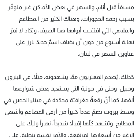
مسبقاً قبل أيّام، والسهر في بعض الأماكن غير متوفّر
بسبب زحمة الحجوزات، وهناك الكثير من المطاعم
والملاهي التي افتتحت أبوابها هذا الصيف، وتكاد لا تمرّ
نهاية أسبوع من دون أن يضاف اسمٌ جديدٌ بارز على
عناوين السهر في لبنان.
كذلك، يُصدم المغتربون ممّا يشهدونه، مثلاً، في البترون
وجبيل، وحتى في جونية التي يستعيد بعض شوارعها
ألقها، كما أنّ رقعةً جغرافيّة محدّدة في ميناء الحصن في
وسط بيروت تضمّ عدداً كبيراً من أرقى المطاعم وأشهى
المطابخ، وتشهد كلّها إقبالاً شديداً، نهاراً وليلاً، على
الرغم من أسعارها المرتفعة. والأمر نفسه ينطبق على