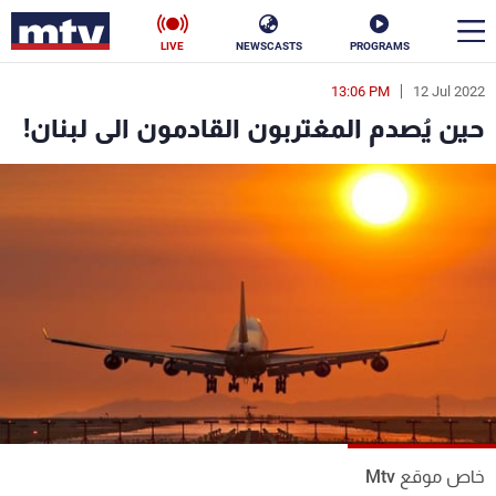
LIVE
NEWSCASTS
PROGRAMS
13:06 PM
12 Jul 2022
en
حين يُصدم المغتربون القادمون الى لبنان!
الأخبار
سياسة
ناس
إقتصاد
فن
منوعات
رياضة
كأس العالم
البرامج
خاص موقع Mtv
جدول البرامج