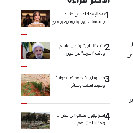
1
بعد الإنتقادات التي طالت
جسمها... جورجينا رودريغيز تخرج
عن صمتها
2
نائب "الثنائي" يردّ على قاسم...
ونائب "الحزب" عن عون:
يض
"انشالله خير"
3
في بوداي: ١٦ خيمة "ماريجوانا"...
وضبط أسلحة وذخائر
ر
4
إسرائيليّون تسلّلوا الى لبنان...
وهذا ما حلّ بهم