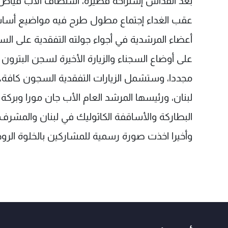
بعد القداس إستراحة قصيرة، أستضاف الأب فياض جمي
عقب الغداء إجتماع مطول طرح فيه مواضيع أساسية
أعضاء المرشدية في أجواء جولته التفقدية على ا
على أوضاع السجناء والزيارة الأخيرة لسجن البترون 
مجددا، وستشمل الزيارات التفقدية السجون كافة، ب
لبنان، ورئيسها المرشد العام الأب جان مورا وبرك
البطاركة والأساقفة الكاثوليك في لبنان والمشرف ع
وأخيرا اخذت صورة رسمية للمشاركين بالخلوة الروح