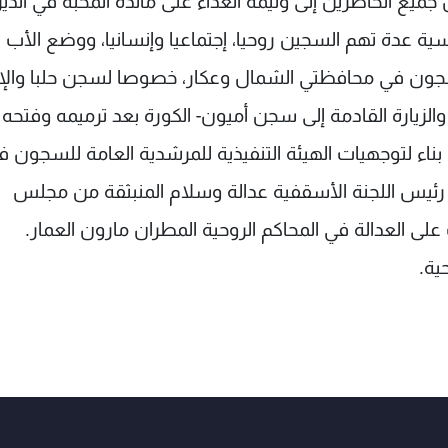
ع الحاضرين إلى وليمة الغداء على مائدة المحبة في الدير
 عدة تهم السجين روحيا، إجتماعيا وإنسانيا، ووضع الأب
لسجون في محافظتي الشمال وعكار، خصوصا لسجن حلبا والإ
والزيارة القادمة إلى سجن أميون- الكورة بعد ترميمه وفتحه
ناء لتوجهيات الهيئة التنفيذية للمرشدية العامة للسجون ف
ة رئيس اللجنة الأسقفية عدالة وسلام المنبثقة من مجلس
لى العدالة في المحاكم الروحية المطران مارون العمار.
ية.