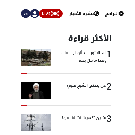
البرامج
نشرة الأخبار
LIVE
en
الأكثر قراءة
1
إسرائيليّون تسلّلوا الى لبنان...
وهذا ما حلّ بهم
2
من يصدّق الشيخ نعيم؟
3
بشرى "كهربائية" للبنانيين!