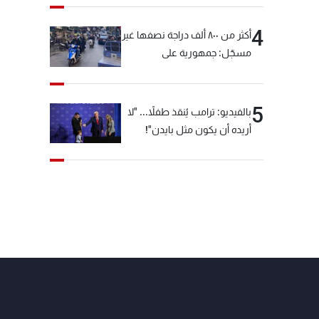
4
أكثر من ٨٠٠ ألف دراجة نصفها غير
مسجّل: جمهورية على
"دولابَين"!
5
بالفيديو: ترامب يُنقذ طفلاً... "لا
أريده أن يكون مثل بايدن"!