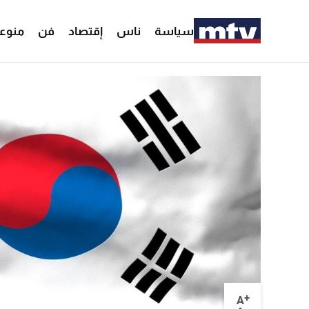
سياسة
ناس
إقتصاد
فن
منوع
+
A