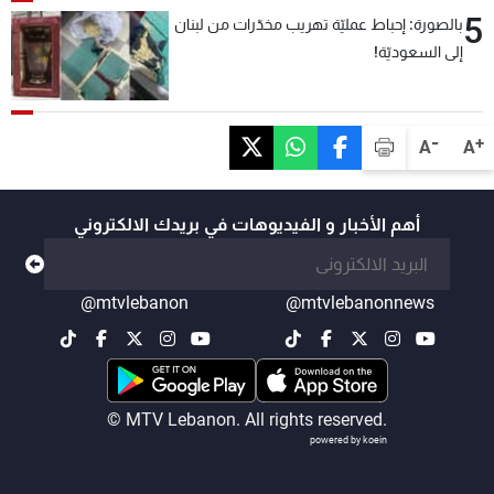
5
بالصورة: إحباط عمليّة تهريب مخدّرات من لبنان
إلى السعوديّة!
-
+
A
A
أهم الأخبار و الفيديوهات في بريدك الالكتروني
@mtvlebanon
@mtvlebanonnews
© MTV Lebanon. All rights reserved.
powered by koein