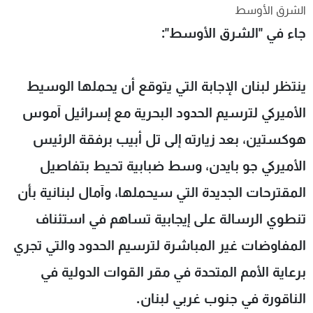
الشرق الأوسط
شاهد البرامج
جاء في "الشرق الأوسط":
الترددات
عن MTV
وظائف
ينتظر لبنان الإجابة التي يتوقع أن يحملها الوسيط
الإنـتـاج
تواصل معنا
لاعلاناتكم
شروط الإسـتخدام
الأميركي لترسيم الحدود البحرية مع إسرائيل آموس
سياسة الخصوصية
هوكستين، بعد زيارته إلى تل أبيب برفقة الرئيس
الأميركي جو بايدن، وسط ضبابية تحيط بتفاصيل
المقترحات الجديدة التي سيحملها، وآمال لبنانية بأن
تنطوي الرسالة على إيجابية تساهم في استئناف
المفاوضات غير المباشرة لترسيم الحدود والتي تجري
برعاية الأمم المتحدة في مقر القوات الدولية في
الناقورة في جنوب غربي لبنان.