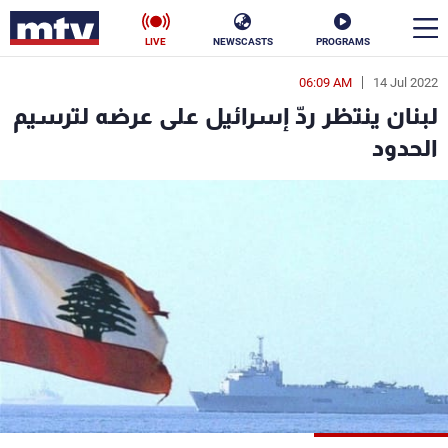
LIVE
NEWSCASTS
PROGRAMS
06:09 AM
14 Jul 2022
en
لبنان ينتظر ردّ إسرائيل على عرضه لترسيم
الأخبار
الحدود
سياسة
ناس
إقتصاد
فن
منوعات
رياضة
كأس العالم
البرامج
جدول البرامج