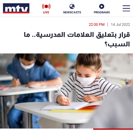
LIVE
NEWSCASTS
PROGRAMS
22:00 PM
14 Jul 2022
en
قرار بتعليق العلامات المدرسية.. ما
الأخبار
السبب؟
سياسة
ناس
إقتصاد
فن
منوعات
رياضة
كأس العالم
البرامج
جدول البرامج