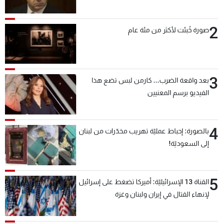
2
صورة خُبئت لأكثر من مئة عام
3
بعد واقعة الضرب... كارمن لبس تضع هذا
الفيديو برسم المعنيين
4
بالصورة: إحباط عمليّة تهريب مخدّرات من لبنان
إلى السعوديّة!
5
القناة 13 الإسرائيليّة: أميركا تضغط على إسرائيل
لإنهاء القتال في إيران ولبنان وغزة