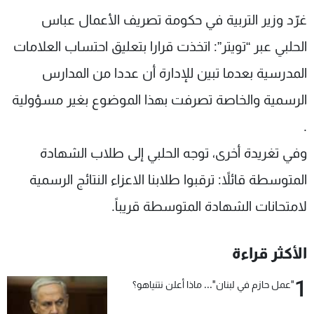
شاهد البرامج
غرّد وزير التربية في حكومة تصريف الأعمال عباس
الترددات
الحلبي عبر “تويتر”: اتخذت قرارا بتعليق احتساب العلامات
المدرسية بعدما تبين للإدارة أن عددا من المدارس
عن MTV
وظائف
الإنـتـاج
تواصل معنا
الرسمية والخاصة تصرفت بهذا الموضوع بغير مسؤولية
لاعلاناتكم
شروط الإسـتخدام
.
سياسة الخصوصية
وفي تغريدة أخرى، توجه الحلبي إلى طلاب الشهادة
المتوسطة قائلاً: ترقبوا طلابنا الاعزاء النتائج الرسمية
لامتحانات الشهادة المتوسطة قريباً.
الأكثر قراءة
1
"عمل حازم في لبنان"... ماذا أعلن نتنياهو؟