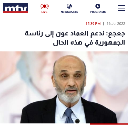
LIVE
NEWSCASTS
PROGRAMS
15:39 PM
16 Jul 2022
en
جعجع: ندعم العماد عون إلى رئاسة
الأخبار
الجمهورية في هذه الحال
سياسة
ناس
إقتصاد
فن
منوعات
رياضة
كأس العالم
البرامج
جدول البرامج