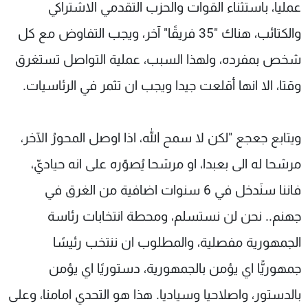
عمليا، باستثناء القوات والحزب التقدمي الاشتراكي
والكتائب، هناك "35 فريقًا" آخر، ويجب التفاوض مع كل
شخص بمفرده، ولهذا السبب، عملية التواصل تستغرق
وقتا، الا انها أقلعت جيدا ويجب ان تثمر في الرئاسيات.
ويتابع جعجع "لكن لا سمح الله، اذا اوصل المحورُ الآخر،
مرشحا له الى بعبدا، او مرشحا يُصوّره على انه حياديّ،
فاننا سنَدخل في 6 سنوات اضافية من الغرق في
جهنم.. نحن لن نستسلم، ومحطة انتخابات رئاسة
الجمهورية مفصلية، والمطلوب ان ننتخب رئيسًا
جمهوريًّا اي يؤمن بالجمهورية، دستوريًا اي يؤمن
بالدستور، واصلاحيا وسياديا. هذا هو التحدي امامنا، وعلى