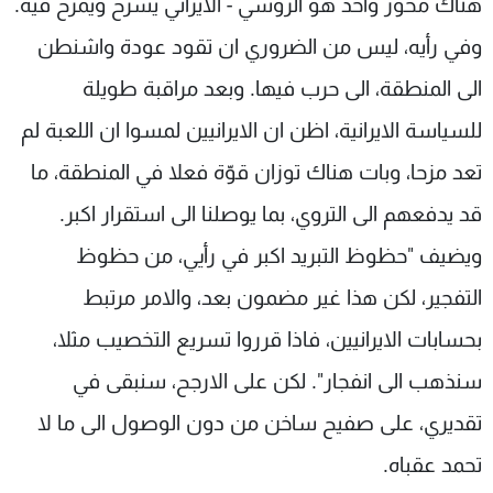
هناك محور واحد هو الروسي - الايراني يسرح ويمرح فيه.
وفي رأيه، ليس من الضروري ان تقود عودة واشنطن
الى المنطقة، الى حرب فيها. وبعد مراقبة طويلة
للسياسة الايرانية، اظن ان الايرانيين لمسوا ان اللعبة لم
تعد مزحا، وبات هناك توزان قوّة فعلا في المنطقة، ما
قد يدفعهم الى التروي، بما يوصلنا الى استقرار اكبر.
ويضيف "حظوظ التبريد اكبر في رأيي، من حظوظ
التفجير، لكن هذا غير مضمون بعد، والامر مرتبط
بحسابات الايرانيين، فاذا قرروا تسريع التخصيب مثلا،
سنذهب الى انفجار". لكن على الارجح، سنبقى في
تقديري، على صفيح ساخن من دون الوصول الى ما لا
تحمد عقباه.