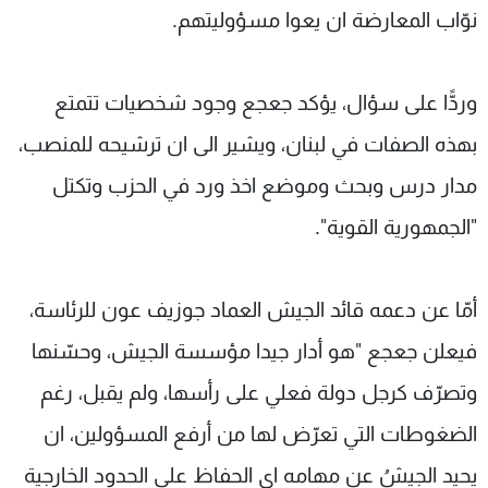
نوّاب المعارضة ان يعوا مسؤوليتهم.
وردًّا على سؤال، يؤكد جعجع وجود شخصيات تتمتع
بهذه الصفات في لبنان، ويشير الى ان ترشيحه للمنصب،
مدار درس وبحث وموضع اخذ ورد في الحزب وتكتل
"الجمهورية القوية".
أمّا عن دعمه قائد الجيش العماد جوزيف عون للرئاسة،
فيعلن جعجع "هو أدار جيدا مؤسسة الجيش، وحسّنها
وتصرّف كرجل دولة فعلي على رأسها، ولم يقبل، رغم
الضغوطات التي تعرّض لها من أرفع المسؤولين، ان
يحيد الجيشُ عن مهامه اي الحفاظ على الحدود الخارجية