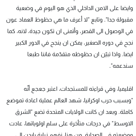
وايضا على الامن الداخلي الذي هو اليوم في وضعية
مقبولة جدا". وتابع "لا أعرف ما هي حظوظ العماد عون
في الوصول الى القصر، وأتمنى ان تكون جيدة، لانه، كما
نجح في دوره الصغير، يمكن ان ينجح في الدور الكبير
ايضا. واذا تبيّن ان حظوظه متقدّمة فاننا طبعا
سندعمه".
اقليميا، وفي قراءته للمستجدات، اعتبر جعجع أنّه
"وبسبب حرب اوكرانيا، شهد العالم عملية اعادة تموضع
كاملة. وبعد ان كانت الولايات المتحدة تضع "الشرق
الاوسط" في درجات متأخرة على سلم اولوياتها، عادت
ووضعته في الصدارة. من هنا، نفهم زيارة بايدن الى