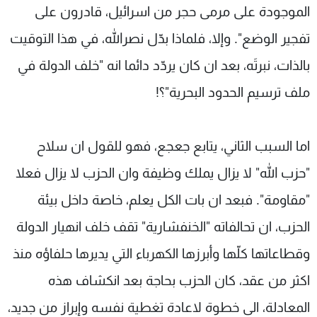
الموجودة على مرمى حجر من اسرائيل، قادرون على
تفجير الوضع". وإلا، فلماذا بدّل نصرالله، في هذا التوقيت
بالذات، نبرتَه، بعد ان كان يردّد دائما انه "خلف الدولة في
ملف ترسيم الحدود البحرية"؟!
اما السبب الثاني، يتابع جعجع، فهو للقول ان سلاح
"حزب الله" لا يزال يملك وظيفة وان الحزب لا يزال فعلا
"مقاومة". فبعد ان بات الكل يعلم، خاصة داخل بيئة
الحزب، ان تحالفاته "الخنفشارية" تقف خلف انهيار الدولة
وقطاعاتها كلّها وأبرزها الكهرباء التي يديرها حلفاؤه منذ
اكثر من عقد، كان الحزب بحاجة بعد انكشاف هذه
المعادلة، الى خطوة لاعادة تغطية نفسه وإبراز من جديد،