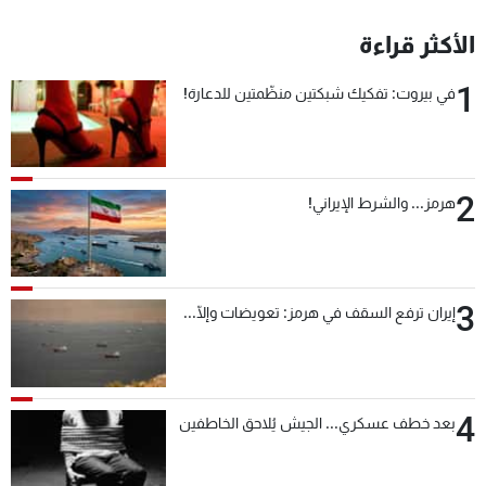
الأكثر قراءة
1
في بيروت: تفكيك شبكتين منظّمتين للدعارة!
2
هرمز... والشرط الإيراني!
3
إيران ترفع السقف في هرمز: تعويضات وإلّا...
4
بعد خطف عسكري... الجيش يُلاحق الخاطفين