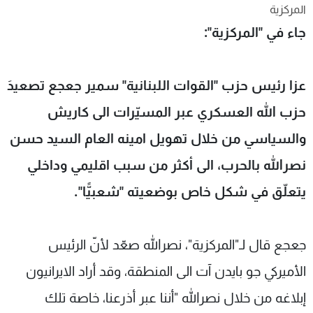
المركزية
شاهد البرامج
جاء في "المركزية":
الترددات
عن MTV
وظائف
عزا رئيس حزب "القوات اللبنانية" سمير جعجع تصعيدَ
الإنـتـاج
تواصل معنا
لاعلاناتكم
شروط الإسـتخدام
حزب الله العسكري عبر المسيّرات الى كاريش
سياسة الخصوصية
والسياسي من خلال تهويل امينه العام السيد حسن
نصرالله بالحرب، الى أكثر من سبب اقليمي وداخلي
يتعلّق في شكل خاص بوضعيته "شعبيًّا".
جعجع قال لـ"المركزية"، نصرالله صعّد لأنّ الرئيس
الأميركي جو بايدن آت الى المنطقة، وقد أراد الايرانيون
إبلاغه من خلال نصرالله "أننا عبر أذرعنا، خاصة تلك