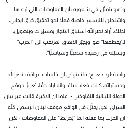
و"هو يتمثّل في شعوره بأن المفاوضات التي ترعاها
واشنطن للترسيم، ذاهبة فعلاً نحو تحقيق خرق ايجابي.
لذلك، أراد نصرالله استباق الانجاز بمسيّرات وبتهويل،
لـ"يقطفها" هو، ويجيّر الاتفاق المرتقب الى "الحزب"
ويسيّله في رصيده شعبيًّا وسياسيًّا".
واستطرد جعجع: فلنفترض ان خلفيات مواقف نصرالله
ومسيّراته، كانت فعلا نبيلة، وانه اراد حقّا، تعزيزَ موقع
الدولة اللبنانية التفاوضي - علما ان الاخيرة قالت عبر بيان
السراي الذي يمثّل في الواقع موقف لبنان الرسمي كلّه
ان الحزب بما فعله انما "يُخربط" على المفاوضات - لكن