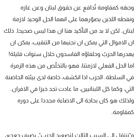
وجهَه كمقاومة تُدافع عن حقوق لبنان وعن غازه
ونفطه اللذين يصوّرهما على انهما الحل الوحيد لازمة
لبنان. لكن لا بد من التأكيد هنا ان هذا ليس صحيحا. ذلك
ان الاموال التي يمكن ان نجنيها من التنقيب، يمكن ان
يهدرها الحزبُ وحلفاؤه الفاسدون خلال سنوات قليلة!
اما الحل الفعلي لازمتنا، فهو بالتخلّص من هذه الزمرة
في السلطة. الحزب اذا انكشف، خاصة لدى بيئته الحاضنة
التي، وكما كل اللبنانيين، ما عادت تجد خبزا في الافران.
ولذلك هو كان بحاجة الى الاضاءة مجددا على دوره
كمقاومة.
و"ننتقل الى السبب الثالث لتصعيد الحزب"، يضيف جعجع،