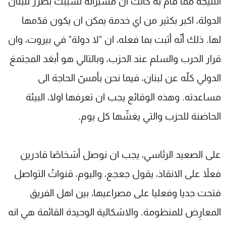
النتيجة مما قام به كانت ان مسيّراته تسببت بضرر للبنان
الدولة، اكبر بكثير من اي خدمة يمكن ان يكون قدّمها
لها. ذلك أنّه أثبت بما فعله، ان "لا دولة" في بيروت، وان
قرار الحرب والسلم عند الحزب، وبالتالي هو أبعَد المجتمعَ
الدولي كلّه عن لبنان، فيما نحن بأمسّ الحاجة الى
مساعدته. وهذه الوقائع يجب ان تعرفها اولا، البيئة
الحاضنة للحزب والتي يغشّها كل يوم.
على الصعيد الرئاسي، يجب ان نوصل أشخاصًا قادرين
فعلاً على الانقاذ، يقول جعجع، واليوم، قنواتُ التواصل
فتحت جديا وفعليا على مصراعيها، بين اهل الفريق
المعارِض للمنظومة. والاشكالية الوحيدة القائمة هي انه