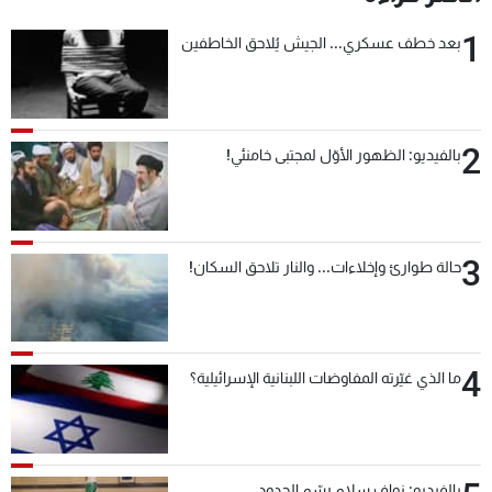
شاهد البرامج
1
بعد خطف عسكري... الجيش يُلاحق الخاطفين
الترددات
عن MTV
وظائف
الإنـتـاج
تواصل معنا
2
بالفيديو: الظهور الأوّل لمجتبى خامنئي!
لاعلاناتكم
شروط الإسـتخدام
سياسة الخصوصية
3
حالة طوارئ وإخلاءات... والنار تلاحق السكان!
4
ما الذي غيّرته المفاوضات اللبنانية الإسرائيلية؟
بالفيديو: نواف سلام رسّم الحدود