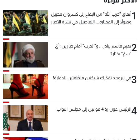
الأكثر قراءة
1
أنفاق "حزب الله" من البقاع إلى كسروان فجبيل
وصولاً إلى المختارة... التفاصيل في نشرة الأخبار
بعد قليل
2
نعيم قاسم يبادر... و"الحزب" أمام خيارين: أيّ
"سمّ" يختار؟
3
في بيروت: تفكيك شبكتين منظّمتين للدعارة!
4
الرئيس عون ردّ 4 قوانين إلى مجلس النواب