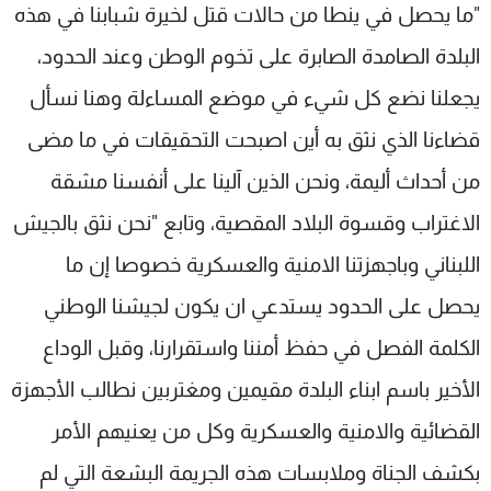
"ما يحصل في ينطا من حالات قتل لخيرة شبابنا في هذه
البلدة الصامدة الصابرة على تخوم الوطن وعند الحدود،
يجعلنا نضع كل شيء في موضع المساءلة وهنا نسأل
قضاءنا الذي نثق به أين اصبحت التحقيقات في ما مضى
من أحداث أليمة، ونحن الذين آلينا على أنفسنا مشقة
الاغتراب وقسوة البلاد المقصية، وتابع "نحن نثق بالجيش
اللبناني وباجهزتنا الامنية والعسكرية خصوصا إن ما
يحصل على الحدود يستدعي ان يكون لجيشنا الوطني
الكلمة الفصل في حفظ أمننا واستقرارنا، وقبل الوداع
الأخير باسم ابناء البلدة مقيمين ومغتربين نطالب الأجهزة
القضائية والامنية والعسكرية وكل من يعنيهم الأمر
بكشف الجناة وملابسات هذه الجريمة البشعة التي لم