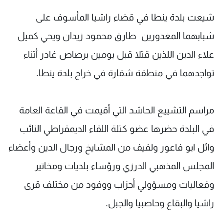
شاهد البرامج
شيعت بلدة ينطا في قضاء راشيا المأسوف على
الترددات
شبابهما المغدورين طارق محمود زيدان ويحي كميل
علاء الدين اللذين قتلا قبل يومين برصاص غادر أثناء
عن MTV
وظائف
الإنـتـاج
تواصل معنا
تواجدهما في منطقة شقارة في خراج بلدة ينطا.
لاعلاناتكم
شروط الإسـتخدام
سياسة الخصوصية
مراسم التشييع الحاشد التي أقيمت في القاعة العامة
في البلدة حضرها عضو كتلة اللقاء الديمقراطي النائب
وائل ابو فاعور ولفيف من المشايخ ورجال الدين وأعضاء
المجلس المذهبي الدرزي ورؤساء بلديات ومخاتير
وفعاليات ومسؤولي أحزاب ووفود من مختلف قرى
راشيا والبقاع وحاصبيا والجبل.