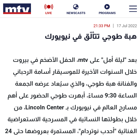
LIVE
NEWSCASTS
PROGRAMS
21:33 PM
17 Jul 2022
en
هبة طوجي تتألّق في نيويورك
الأخبار
هبة طوجي تتألّق في نيويورك - MTV Lebanon
سياسة
ناس
بعد "ليلة أمل" على mtv، الحفل الأضخم في بيروت
خلال السنوات الأخيرة للموسيقار أسامة الرحباني
إقتصاد
فن
والفنانة هبة طوجي، والذي سيُعاد عرضه الجمعة
منوعات
رياضة
الساعة 9:30 مساءً، أبهرت طوجي الحضور على أهم
كأس العالم
مسارح العالم في نيويورك بـ Lincoln Center، من
خلال بطولتها النسائية في المسرحية الاستعراضية
البرامج
الغنائية "أحدب نوتردام"، المستمرة بعروضها حتى 24
جدول البرامج