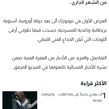
من الشهر الجاري.
شاهد البرامج
الترددات
العرض الأول في نيويورك أتى بعد جولة أوروبية، آسيوية،
عن MTV
وظائف
بريطانية وكندية للمسرحية، جسدت فيها طوجي أرقى
الإنـتـاج
تواصل معنا
لاعلاناتكم
شروط الإسـتخدام
اللوحات التي تُبيّن الابداع الفني اللبناني.
سياسة الخصوصية
التفاصيل والمزيد من الأخبار من الفقرة الفنية ضمن
نشرة الأخبار المسائية تتابعونها في الفيديو المرفق.
الأكثر قراءة
1
أبٌ يعتدي جنسيّاً على بناته الثلاث… واعترافاتٌ
صادمة