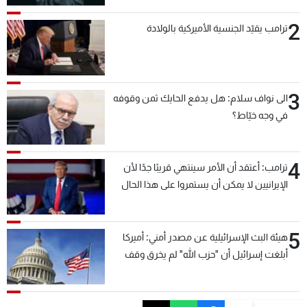
2
ترامب يقيّد الجنسية الأميركية بالولادة
3
الى نواف سلام: هل يدفع الحايك ثمن وقوفه
في وجه خيّاط؟
4
ترامب: أعتقد أن الأمر سينتهي قريبًا جدًا لأن
الإيرانيين لا يمكن أن يستمروا على هذا الحال
5
هيئة البث الإسرائيلية عن مصدر أمني: أميركا
أبلغت إسرائيل أن "حزب الله" لم يخرق وقف
إطلاق النار أمس في مجدل زون وطلبت منها
عدم التصعيد خشية أن يؤثر ذلك على مفاوضات
روما