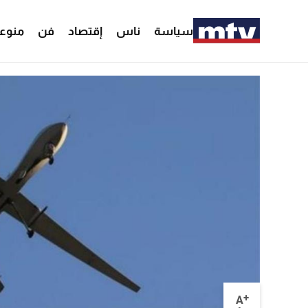
سياسة
ناس
إقتصاد
فن
منوع
+
A