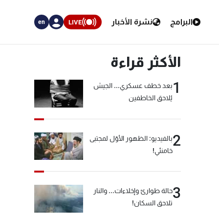
البرامج
نشرة الأخبار
LIVE
en
الأكثر قراءة
1
بعد خطف عسكري... الجيش
يُلاحق الخاطفين
2
بالفيديو: الظهور الأوّل لمجتبى
خامنئي!
3
حالة طوارئ وإخلاءات... والنار
تلاحق السكان!