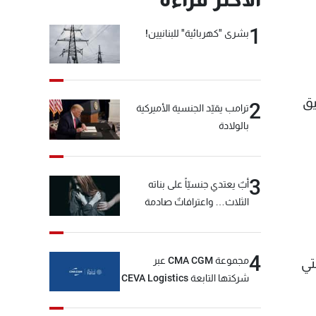
1
بشرى "كهربائية" للبنانيين!
يق
2
ترامب يقيّد الجنسية الأميركية
بالولادة
3
أبٌ يعتدي جنسيّاً على بناته
الثلاث… واعترافاتٌ صادمة
4
مجموعة CMA CGM عبر
تي
شركتها التابعة CEVA Logistics
تُنجز الاستحواذ على مجموعة
فتّال