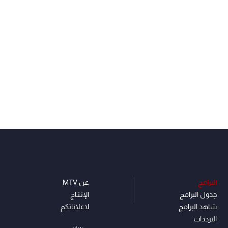
البرامج
عن MTV
جدول البرامج
الإنـتـاج
شاهد البرامج
لاعلاناتكم
الترددات