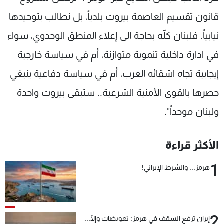
شاهد البرامج
قانون تقسيم العاصمة بيروت بلدياً، بل نطالب بتوحيدها
الترددات
نيابياً. فلبنان كلّه بحاجة الى إعلاء المنطق الوحدوي، سواء
في ادارة داخلية تنموية متوازنة، أم في سياسة خارجية
عن MTV
وظائف
الإنـتـاج
تواصل معنا
إيجابية تجاه اشقائه العرب، أم في سياسة دفاعية ينبغي
لاعلاناتكم
شروط الإسـتخدام
سياسة الخصوصية
حصرها بالقوى الأمنية الشرعية.. ستبقى بيروت واحدة
ولبنان موحداً".
الأكثر قراءة
1
هرمز... والشرط الإيراني!
2
إيران ترفع السقف في هرمز: تعويضات وإلّا...