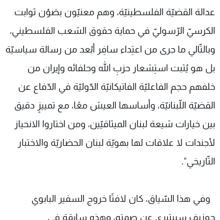
عدالة القضيّة الفلسطينيّة، وهم معنيّون بصَوْن ثوابت
الكرسيّ الرّسوليّ في حماية حقوق الشعب الفلسطيني،
وبالتّالي ما جرى من اعتِداء سافِر أبْعد من رسالة سياسيّة
بل هو يُثبت استِشعار حزبِ الله وحلفائه وإيران من
خلفهم حجم الفاعليّة الفاتيكانيّة الدّوليّة في الدّفاع عن
القضيّة اللّبنانيّة، وأساسها العيش معًا، مع تمييزٍ دقيق
بين خيارات شيعة لبنان الميثاقيّين، ومن اختاروا الانحياز
لأجندات لا علاقات لها بهويّة لبنان الحضاريّة والاختبار
التّاريخي".
وفي هذا السّياق، كان لافتًا خروج السفير البابوي
جوزيف سبيتيري عن صمته، وهذه سابقة في