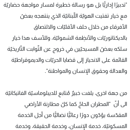
"تدبيرًا إداريًّا بل هو رسالة خطيرة لمسار مواجهة حضاريّة
مع خيار تفتيت الهويّة اللّبنانيّة الذي ينتهجه بعضُ
الأفرقاء من خلال حلف الأقليّات والالتصاق
بالديكتاتوريّات والأنظِمة الشموليّة، وللأسف هذا خيار
سلكه بعضُ المسيحيّين في خروج عن الثّوابت التّاريخيّة
القائمة على الانحياز إلى قضايا الحريّات والديموقراطيّة
والعدالة وحقوق الإنسان والمواطنة".
من جهة اخرى، يلفت خبيرٌ مُتابع للديبلوماسيّة الفاتيكانيّة
الى أنّ "المطران الحاجّ كما كلّ مطارنة الأراضي
المقدّسة يؤدّون دورًا رعائيًّا نضاليًّا من أجل الخدمة
المسكونيّة، خدمة الإنسان، وخدمة الحقيقة، وخدمة