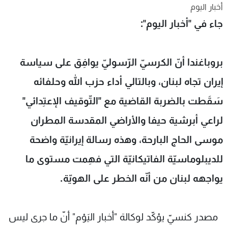
أخبار اليوم
شاهد البرامج
جاء في "أخبار اليوم":
الترددات
عن MTV
وظائف
بروباغندا أنّ الكرسيّ الرّسوليّ يوافِق على سياسة
الإنـتـاج
تواصل معنا
لاعلاناتكم
شروط الإسـتخدام
إيران تجاه لبنان، وبالتالي أداء حزب اللّه وحلفائه
سياسة الخصوصية
سَقَطت بالضربة القاضية مع "التّوقيف الإعتِدائي"
لراعي أبرشية حيفا والأراضي المقدسة المطران
موسى الحاج البارحة، وهذه رسالة إيرانيّة واضحة
للديبلوماسيّة الفاتيكانيّة التي فهِمت مستوى ما
يواجهه لبنان من أنّه الخطر على الهويّة.
مصدر كنسيّ يؤكّد لوكالة "أخبار اليَوْم" أنّ ما جرى ليس