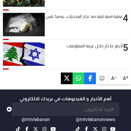
بعد قليل
4
عملية امنية ليلية ضد تجار المخدرات.. وصيدٌ ثمين
5
أخطر ما دار داخل غرفة المفاوضات
-
+
A
A
أهم الأخبار و الفيديوهات في بريدك الالكتروني
@mtvlebanon
@mtvlebanonnews