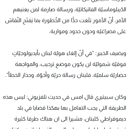
الدّيبلوماسيّة الفاتيكانيّة، ورسالة صارمة لمن يعنيهم
الأمر، أنّ الأمور بَلَغت حدًّا من الخُطورة بما يَفتَح النّقاش
على مصراعَيْه ودون حدود ومواربة.
ويضيف الخبير: "في أنّ إلغاء هويّة لبنان بأيديولوجيّاتٍ
فوقيّة شموليّة لن يكون موضع ترحيب، والمواجهة
حضاريّة سلميّة، فلبنان رسالة حريّة وأخوّة، وحذار الخطأ".
وكان سبيتيري قال امس في حديث تلفزيوني: ليس هذه
الطريقة التي يجب التعامل بها بهكذا قضايا في بلد
ديموقراطي كلبنان، مشيرا الى ان هناك طرقا كثيرة