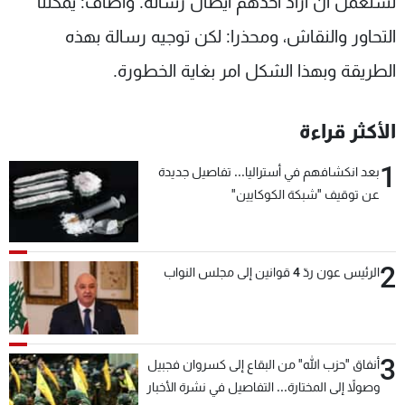
تستعمل ان اراد احدهم ايصال رسالة. واضاف: يمكننا
التحاور والنقاش، ومحذرا: لكن توجيه رسالة بهذه
الطريقة وبهذا الشكل امر بغاية الخطورة.
الأكثر قراءة
1
بعد انكشافهم في أستراليا... تفاصيل جديدة
عن توقيف "شبكة الكوكايين"
2
الرئيس عون ردّ 4 قوانين إلى مجلس النواب
3
أنفاق "حزب الله" من البقاع إلى كسروان فجبيل
وصولاً إلى المختارة... التفاصيل في نشرة الأخبار