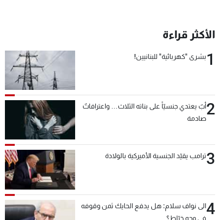
الأكثر قراءة
1
بشرى "كهربائية" للبنانيين!
2
أبٌ يعتدي جنسيّاً على بناته الثلاث… واعترافاتٌ
صادمة
3
ترامب يقيّد الجنسية الأميركية بالولادة
4
الى نواف سلام: هل يدفع الحايك ثمن وقوفه
في وجه خيّاط؟