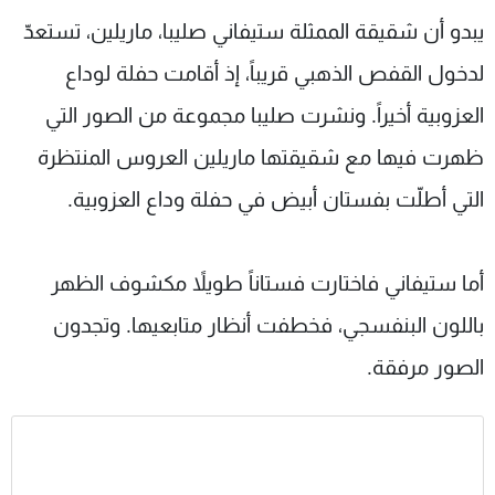
شاهد البرامج
يبدو أن شقيقة الممثلة ستيفاني صليبا، ماريلين، تستعدّ
الترددات
لدخول القفص الذهبي قريباً، إذ أقامت حفلة لوداع
العزوبية أخيراً. ونشرت صليبا مجموعة من الصور التي
عن MTV
وظائف
الإنـتـاج
تواصل معنا
ظهرت فيها مع شقيقتها ماريلين العروس المنتظرة
لاعلاناتكم
شروط الإسـتخدام
التي أطلّت بفستان أبيض في حفلة وداع العزوبية.
سياسة الخصوصية
أما ستيفاني فاختارت فستاناً طويلاً مكشوف الظهر
باللون البنفسجي، فخطفت أنظار متابعيها. وتجدون
الصور مرفقة.