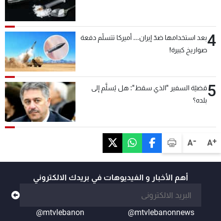
4
بعد استخدامها ضدّ إيران... أميركا تتسلّم دفعة
صواريخ كبيرة!
5
قضيّة السفير "الذي سقط": هل يُسلَّم إلى
بلده؟
-
+
A
A
أهم الأخبار و الفيديوهات في بريدك الالكتروني
@mtvlebanon
@mtvlebanonnews