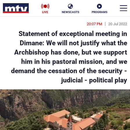
LIVE
NEWSCASTS
PROGRAMS
20:07 PM
20 Jul 2022
en
Statement of exceptional meeting in
الأخبار
Dimane: We will not justify what the
Archbishop has done, but we support
سياسة
ناس
him in his pastoral mission, and we
إقتصاد
فن
demand the cessation of the security -
judicial - political play
منوعات
رياضة
كأس العالم
البرامج
جدول البرامج