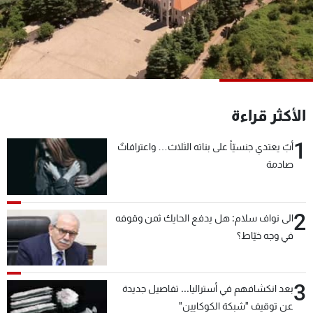
شاهد البرامج
الترددات
عن MTV
وظائف
الإنـتـاج
تواصل معنا
لاعلاناتكم
شروط الإسـتخدام
الأكثر قراءة
سياسة الخصوصية
1
أبٌ يعتدي جنسيّاً على بناته الثلاث… واعترافاتٌ
صادمة
2
الى نواف سلام: هل يدفع الحايك ثمن وقوفه
في وجه خيّاط؟
3
بعد انكشافهم في أستراليا... تفاصيل جديدة
عن توقيف "شبكة الكوكايين"