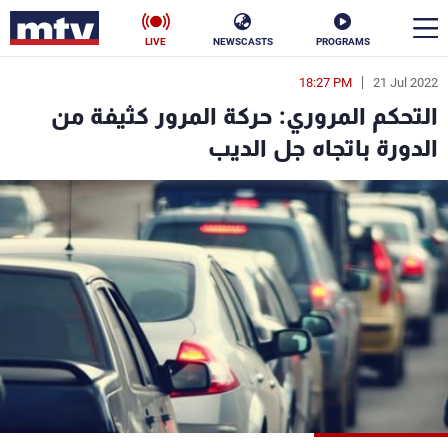
LIVE
NEWSCASTS
PROGRAMS
18:27 PM
21 Jul 2022
en
التحكم المروري: حركة المرور كثيفة من
الأخبار
الدورة باتجاه جل الديب
سياسة
ناس
إقتصاد
فن
منوعات
رياضة
كأس العالم
البرامج
جدول البرامج