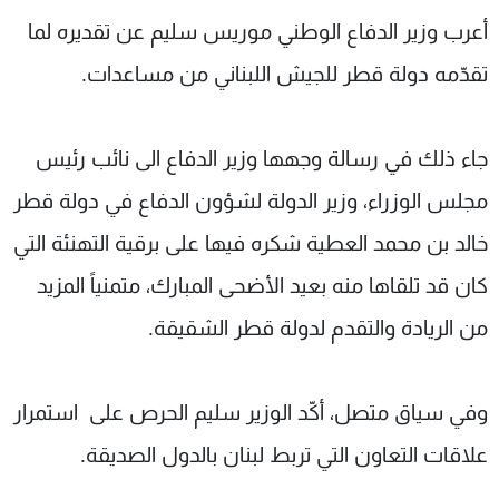
شاهد البرامج
أعرب وزير الدفاع الوطني موريس سليم عن تقديره لما
الترددات
تقدّمه دولة قطر للجيش اللبناني من مساعدات.
عن MTV
وظائف
الإنـتـاج
تواصل معنا
جاء ذلك في رسالة وجهها وزير الدفاع الى نائب رئيس
لاعلاناتكم
شروط الإسـتخدام
مجلس الوزراء، وزير الدولة لشؤون الدفاع في دولة قطر
سياسة الخصوصية
خالد بن محمد العطية شكره فيها على برقية التهنئة التي
كان قد تلقاها منه بعيد الأضحى المبارك، متمنياً المزيد
من الريادة والتقدم لدولة قطر الشقيقة.
وفي سياق متصل، أكّد الوزير سليم الحرص على استمرار
علاقات التعاون التي تربط لبنان بالدول الصديقة.