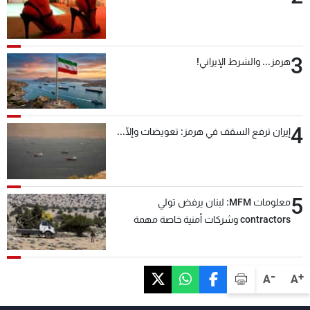
3
هرمز... والشرط الإيراني!
4
إيران ترفع السقف في هرمز: تعويضات وإلّا...
5
معلومات MFM: لبنان يرفض تولي
contractors وشركات أمنية خاصة مهمة
التحقق من نزع سلاح "حزب الله"
-
+
A
A