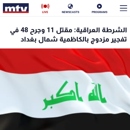
LIVE
NEWSCASTS
PROGRAMS
en
الشرطة العراقية: مقتل 11 وجرح 48 في
الأخبار
تفجير مزدوج بالكاظمية شمال بغداد
سياسة
ناس
إقتصاد
فن
منوعات
رياضة
كأس العالم
البرامج
جدول البرامج