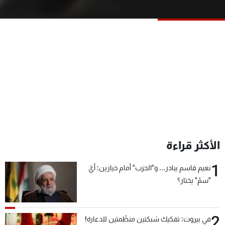
شاهد البرامج
الترددات
عن MTV
وظائف
الإنـتـاج
تواصل معنا
لاعلاناتكم
شروط الإسـتخدام
سياسة الخصوصية
الأكثر قراءة
1
نعيم قاسم يبادر... و"الحزب" أمام خيارين: أيّ
"سمّ" يختار؟
2
في بيروت: تفكيك شبكتين منظّمتين للدعارة!