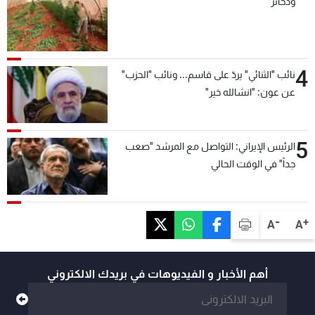
وذخائر
4
نائب "الثنائي" يردّ على قاسم... ونائب "الحزب"
عن عون: "انشالله خير"
5
الرئيس الإيراني: التواصل مع المرشد "صعب
جداً" في الوقت الحالي
-
+
A
A
أهم الأخبار و الفيديوهات في بريدك الالكتروني