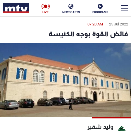
LIVE
NEWSCASTS
PROGRAMS
07:20 AM
25 Jul 2022
en
فائض القوة بوجه الكنيسة
الأخبار
سياسة
ناس
إقتصاد
فن
منوعات
رياضة
كأس العالم
البرامج
وليد شقير
جدول البرامج