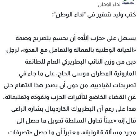
نداء الوطن
شاهد البرامج
كتب وليد شقير في "نداء الوطن":
الترددات
عن MTV
وظائف
يسهل على «حزب الله» أن يحسم بتصريح وصمة
الإنـتـاج
تواصل معنا
لاعلاناتكم
شروط الإسـتخدام
«الخيانة الوطنية بالعمالة والتعامل مع العدو»، لرجل
سياسة الخصوصية
دين من وزن النائب البطريركي العام للطائفة
المارونية المطران موسى الحاج، على ما جاء في
تصريحات لقيادييه، من دون أن يصدر هذا الاتهام حتى
عن القضاء الخاضع لتأثيرات الحزب ونفوذه وتعليماته.
هذا على رغم أن البطريرك الكاردينال بشارة الراعي
قال إنه «عبثاً تحاول السلطة تحويل ما حصل إلى
مجرد مسألة قانونية»، معتبراً أن ما حصل «تصرفات