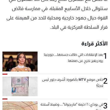
ستتوالى خلال الأسابيع المقبلة، في ممارسة فائض
القوة حيال جهود خارجية ومحلية للحد من الهيمنة على
قرار السلطة المركزية في البلد.
الأكثر قراءة
1
بعد الإنتقادات التي طالت جسمها... جورجينا
رودريغيز تخرج عن صمتها
2
خاص موقع MTV بالصّورة: أشرف دبّور ليس
لاجئاً!
3
في بوداي: ١٦ خيمة "ماريجوانا"... وضبط أسلحة