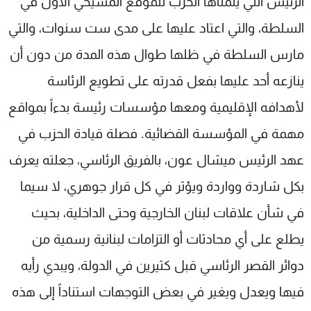
الرئيس التي يتمناها الحزب للموقع المسيحي الأول في
السلطة، والتي اعتاد عليها على مدى ست سنوات، والتي
مارس السلطة في ظلها طوال هذه المدة من دون أن
ينازعه أحد عليها بفعل قدرته على تطويع الرئاسة
لأهدافه الإقليمية ومعها مؤسسات رئيسة بدءاً بمواقع
مهمة في المؤسسة القضائية. فصلة قيادة الحزب في
عهد الرئيس ميشال عون، بالفريق الرئاسي، جعلته يعرف
بكل شاردة وواردة ويؤثر في كل قرار جوهري، لا سيما
في شأن علاقات لبنان الخارجية وحتى الداخلية، بحيث
يطلع على أي محادثات أو التزامات لبنانية رسمية من
دوائر القصر الرئاسي قبل كثيرين في الدولة، ويبدي رأيه
فيها ويعدل ويغير في بعض التوجهات استناداً إلى هذه