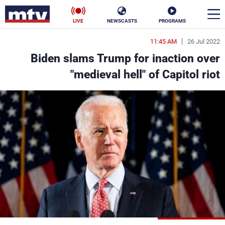
LIVE
NEWSCASTS
PROGRAMS
11:45 AM
26 Jul 2022
en
Biden slams Trump for inaction over
الأخبار
"medieval hell" of Capitol riot
سياسة
ناس
إقتصاد
فن
منوعات
رياضة
كأس العالم
البرامج
جدول البرامج