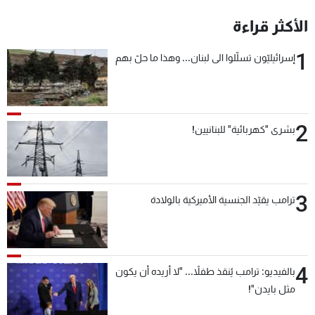
شاهد البرامج
الأكثر قراءة
الترددات
1
إسرائيليّون تسلّلوا الى لبنان... وهذا ما حلّ بهم
عن MTV
وظائف
الإنـتـاج
تواصل معنا
لاعلاناتكم
شروط الإسـتخدام
سياسة الخصوصية
2
بشرى "كهربائية" للبنانيين!
3
ترامب يقيّد الجنسية الأميركية بالولادة
4
بالفيديو: ترامب يُنقذ طفلاً... "لا أريده أن يكون
مثل بايدن"!