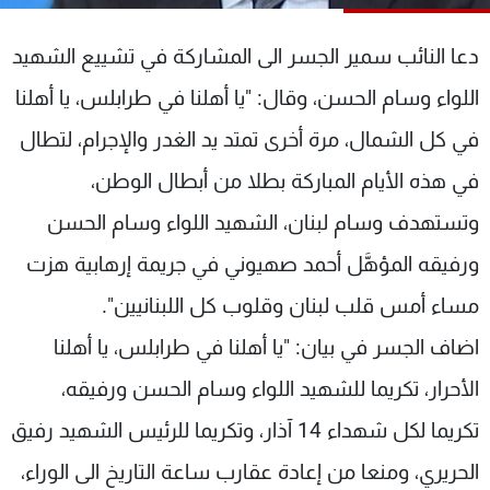
شاهد البرامج
الترددات
دعا النائب سمير الجسر الى المشاركة في تشييع الشهيد
اللواء وسام الحسن، وقال: "يا أهلنا في طرابلس، يا أهلنا
عن MTV
وظائف
في كل الشمال، مرة أخرى تمتد يد الغدر والإجرام، لتطال
الإنـتـاج
تواصل معنا
لاعلاناتكم
شروط الإسـتخدام
في هذه الأيام المباركة بطلا من أبطال الوطن،
سياسة الخصوصية
وتستهدف وسام لبنان، الشهيد اللواء وسام الحسن
ورفيقه المؤهَّل أحمد صهيوني في جريمة إرهابية هزت
مساء أمس قلب لبنان وقلوب كل اللبنانيين".
اضاف الجسر في بيان: "يا أهلنا في طرابلس، يا أهلنا
الأحرار، تكريما للشهيد اللواء وسام الحسن ورفيقه،
تكريما لكل شهداء 14 آذار، وتكريما للرئيس الشهيد رفيق
الحريري، ومنعا من إعادة عقارب ساعة التاريخ الى الوراء،