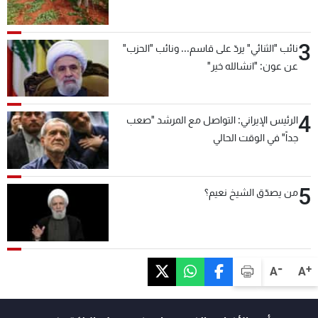
3
نائب "الثنائي" يردّ على قاسم... ونائب "الحزب"
عن عون: "انشالله خير"
4
الرئيس الإيراني: التواصل مع المرشد "صعب
جداً" في الوقت الحالي
5
من يصدّق الشيخ نعيم؟
-
+
A
A