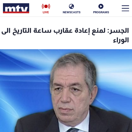
LIVE
NEWSCASTS
PROGRAMS
en
الجسر: لمنع إعادة عقارب ساعة التاريخ الى
الأخبار
الوراء
سياسة
ناس
إقتصاد
فن
منوعات
رياضة
كأس العالم
البرامج
جدول البرامج