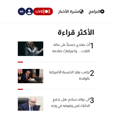
البرامج
نشرة الأخبار
LIVE
en
الأكثر قراءة
1
أبٌ يعتدي جنسيّاً على بناته
الثلاث… واعترافاتٌ صادمة
2
ترامب يقيّد الجنسية الأميركية
بالولادة
3
الى نواف سلام: هل يدفع
الحايك ثمن وقوفه في وجه
خيّاط؟