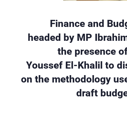
Finance and Bud
headed by MP Ibrahim
the presence of
Youssef El-Khalil to d
on the methodology use
draft budg