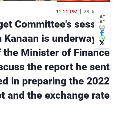
12:22 PM
28 Jul 2022
+
A
-
get Committee's session
A
 Kanaan is underway, in
 the Minister of Finance
iscuss the report he sent
d in preparing the 2022
et and the exchange rate