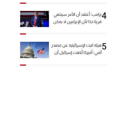
4
ترامب: أعتقد أن الأمر سينتهي
قريبًا جدًا لأن الإيرانيين لا يمكن
أن يستمروا على هذا الحال
5
هيئة البث الإسرائيلية عن مصدر
أمني: أميركا أبلغت إسرائيل أن
"حزب الله" لم يخرق وقف إطلاق
النار أمس في مجدل زون
وطلبت منها عدم التصعيد
خشية أن يؤثر ذلك على
مفاوضات روما