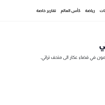
ات
رياضة
كأس العالم
تقارير خاصة
حوّل منزله الى متحف تراثي - MTV Lebanon
ي
مون في قضاء عكار الى متحف تراثي.