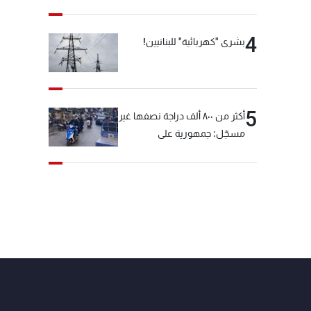
4
بشرى "كهربائية" للبنانيين!
5
أكثر من ٨٠٠ ألف دراجة نصفها غير
مسجّل: جمهورية على
"دولابَين"!