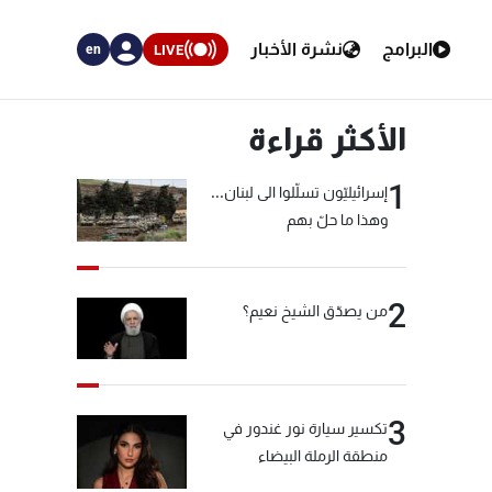
البرامج
نشرة الأخبار
LIVE
en
الأكثر قراءة
1
إسرائيليّون تسلّلوا الى لبنان...
وهذا ما حلّ بهم
2
من يصدّق الشيخ نعيم؟
3
تكسير سيارة نور غندور في
منطقة الرملة البيضاء