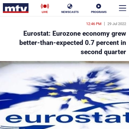
LIVE
NEWSCASTS
PROGRAMS
12:46 PM
29 Jul 2022
en
Eurostat: Eurozone economy grew
الأخبار
better-than-expected 0.7 percent in
second quarter
سياسة
ناس
إقتصاد
فن
منوعات
رياضة
كأس العالم
البرامج
جدول البرامج