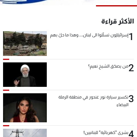
شاهد البرامج
الترددات
الأكثر قراءة
1
إسرائيليّون تسلّلوا الى لبنان... وهذا ما حلّ بهم
عن MTV
وظائف
الإنـتـاج
تواصل معنا
لاعلاناتكم
شروط الإسـتخدام
سياسة الخصوصية
2
من يصدّق الشيخ نعيم؟
3
تكسير سيارة نور غندور في منطقة الرملة
البيضاء
4
بشرى "كهربائية" للبنانيين!