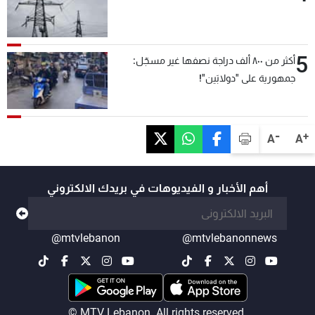
5
أكثر من ٨٠٠ ألف دراجة نصفها غير مسجّل:
جمهورية على "دولابَين"!
-
+
A
A
أهم الأخبار و الفيديوهات في بريدك الالكتروني
@mtvlebanon
@mtvlebanonnews
© MTV Lebanon. All rights reserved.