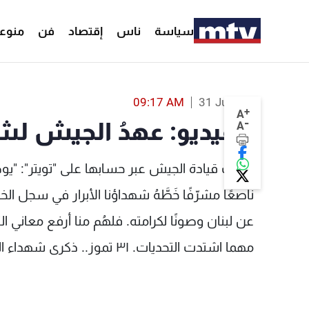
سياسة
ناس
إقتصاد
فن
منوع
بالفيديو: عهدُ ا
09:17 AM
31 Jul 2022
+
A
-
بالفيديو: عهدُ الجيش لش
A
غرّدت قيادة الجيش عبر حسابها على "تويتر": "يو
ناصعًا مشرّفًا خَطَّهُ شهداؤنا الأبرار في سجل الخلو
عن لبنان وصونًا لكرامته. فلهُم منا أرفع معاني ال
مهما اشتدت التحديات. ٣١ تموز.. ذكرى شهداء الجيش".