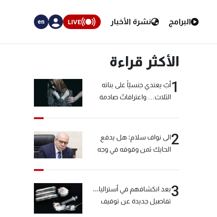
البرامج
نشرة الأخبار
LIVE
en
الأكثر قراءة
1
أبٌ يعتدي جنسيّاً على بناته
الثلاث… واعترافاتٌ صادمة
2
الى نواف سلام: هل يدفع
الحايك ثمن وقوفه في وجه
خيّاط؟
3
بعد انكشافهم في أستراليا...
تفاصيل جديدة عن توقيف
"شبكة الكوكايين"