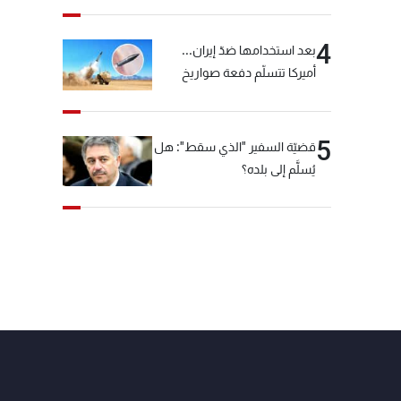
4
بعد استخدامها ضدّ إيران...
أميركا تتسلّم دفعة صواريخ
كبيرة!
5
قضيّة السفير "الذي سقط": هل
يُسلَّم إلى بلده؟