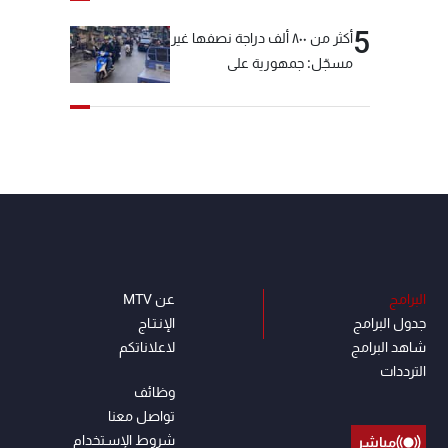
5
أكثر من ٨٠٠ ألف دراجة نصفها غير
مسجّل: جمهورية على
"دولابَين"!
البرامج
عن MTV
جدول البرامج
الإنـتـاج
شاهد البرامج
لاعلاناتكم
الترددات
وظائف
تواصل معنا
شروط الإسـتخدام
مباشر