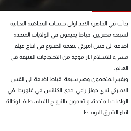
شاهد البرامج
الترددات
بدأت في القاهرة الاحد اولى جلسات المحاكمة الغيابية
عن MTV
وظائف
لسبعة مصريين اقباط يقيمون في الولايات المتحدة
الإنـتـاج
تواصل معنا
اضافة الى قس اميركي بتهمة الضلوع في انتاج فيلم
لاعلاناتكم
شروط الإسـتخدام
سياسة الخصوصية
مسيء للاسلام اثار موجة من الاحتجاجات العنيفة في
العالم.
ويقيم المتهمون وهم سبعة اقباط اضافة الى القس
الاميركي تيري جونز راعي احدى الكنائس في فلوريدا، في
الولايات المتحدة، ويتهمون بالترويج للفيلم، طبقا لوكالة
انباء الشرق الاوسط.