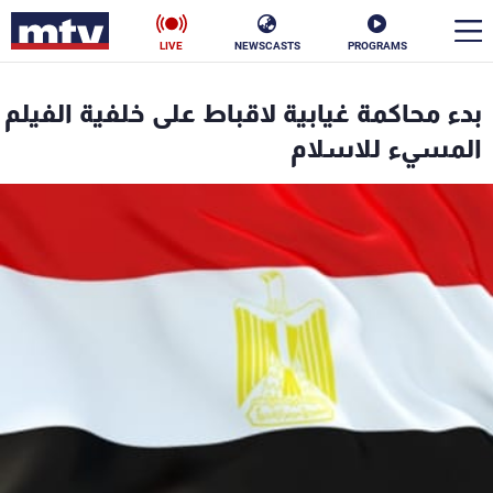
LIVE
NEWSCASTS
PROGRAMS
en
بدء محاكمة غيابية لاقباط على خلفية الفيلم
الأخبار
المسيء للاسلام
سياسة
ناس
إقتصاد
فن
منوعات
رياضة
كأس العالم
البرامج
جدول البرامج