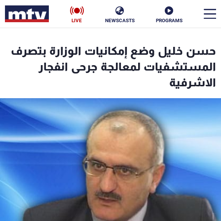
LIVE
NEWSCASTS
PROGRAMS
en
حسن خليل وضع إمكانيات الوزارة بتصرف
الأخبار
المستشفيات لمعالجة جرحى انفجار
الاشرفية
سياسة
ناس
إقتصاد
فن
منوعات
رياضة
كأس العالم
البرامج
جدول البرامج