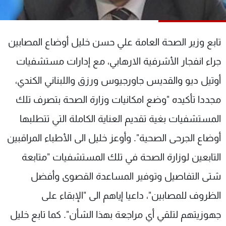
شاهد البرامج
الترددات
تابع وزير الصحة العامة علي حسن خليل أوضاع المصابين
عن MTV
وظائف
جراء انفجار الأشرفية الارهابي، مع إدارات مستشفيات
الإنـتـاج
تواصل معنا
أوتيل ديو والقديس جاورجيوس ورزق واللبناني الكندي،
لاعلاناتكم
شروط الإسـتخدام
سياسة الخصوصية
مجددا تأكيده "وضع امكانيات وزارة الصحة بتصرف تلك
المستشفيات بغية تقديم العناية الكاملة التي تتطلبها
أوضاع الجرحى الصحية". وأوعز خليل الى الأطباء المراقبين
التابعين لوزارة الصحة في تلك المستشفيات "متابعة
شتى التفاصيل وتوفير المساعدة القصوى وأفضل
الظروف للمصابين"، داعيا إياهم الى "الإبقاء على
جهوزيتهم لتلقي أي مراجعة بهذا الشأن". كما تابع خليل