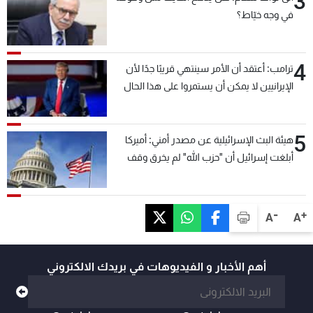
3
في وجه خيّاط؟
4
ترامب: أعتقد أن الأمر سينتهي قريبًا جدًا لأن
الإيرانيين لا يمكن أن يستمروا على هذا الحال
5
هيئة البث الإسرائيلية عن مصدر أمني: أميركا
أبلغت إسرائيل أن "حزب الله" لم يخرق وقف
إطلاق النار أمس في مجدل زون وطلبت منها
عدم التصعيد خشية أن يؤثر ذلك على مفاوضات
روما
-
+
A
A
أهم الأخبار و الفيديوهات في بريدك الالكتروني