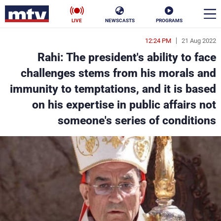
LIVE
NEWSCASTS
PROGRAMS
12:24 PM
21 Aug 2022
en
Rahi: The president's ability to face
الأخبار
challenges stems from his morals and
immunity to temptations, and it is based
سياسة
ناس
on his expertise in public affairs not
إقتصاد
فن
someone's series of conditions
منوعات
رياضة
كأس العالم
البرامج
جدول البرامج