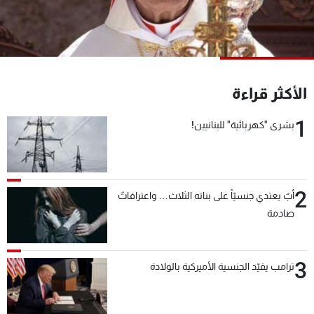
شاهد البرامج
الترددات
عن MTV
وظائف
الأكثر قراءة
الإنـتـاج
تواصل معنا
لاعلاناتكم
شروط الإسـتخدام
1
سياسة الخصوصية
بشرى "كهربائية" للبنانيين!
2
أبٌ يعتدي جنسيّاً على بناته الثلاث… واعترافاتٌ
صادمة
3
ترامب يقيّد الجنسية الأميركية بالولادة