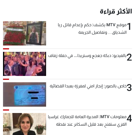
شاهد البرامج
الأكثر قراءة
الترددات
1
موقع MTV يكشف: حكم بإعدام قاتل ريا
الشدياق… وتفاصيل الجريمة
عن MTV
وظائف
الإنـتـاج
تواصل معنا
لاعلاناتكم
شروط الإسـتخدام
سياسة الخصوصية
2
بالفيديو: دبكة جعجع وستريدا... في حفلة زفاف
3
خاص بالصور: إنجاز امني لمفرزة بعبدا القضائية
4
معلومات MTV: المديرة العامة للجمارك غراسيا
القزي ستفتح بعد قليل السكانر عند نقطة
المصنع لتسهيل عملية التصدير البري إلى