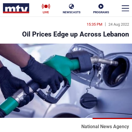
LIVE
NEWSCASTS
PROGRAMS
15:35 PM
24 Aug 2022
en
Oil Prices Edge up Across Lebanon
الأخبار
سياسة
ناس
إقتصاد
فن
منوعات
رياضة
كأس العالم
البرامج
National News Agency
جدول البرامج