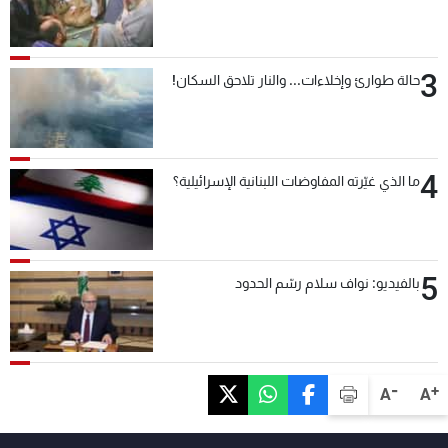
3
حالة طوارئ وإخلاءات... والنار تلاحق السكان!
4
ما الذي غيّرته المفاوضات اللبنانية الإسرائيلية؟
5
بالفيديو: نواف سلام رسّم الحدود
-
+
A
A