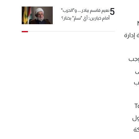
5
نعيم قاسم يبادر... و"الحزب"
أمام خيارين: أيّ "سمّ" يختار؟
 Novatek
ئة إدارة
ممددة بموجب
الى
حب
TotalE
ترول
كة