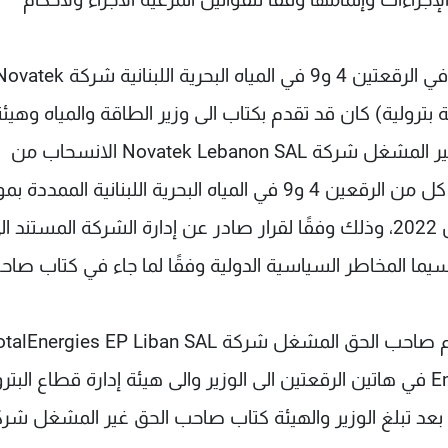
وبالتالي يوضح الوزير أن صاحب الحق غير المشغل في الرقعتين 4 و9 في المياه البحرية اللبنانية شركة
شاركة 20% في كل رخصة بترولية) كان قد تقدم بكتاب الى وزير الطاقة والمياه وهي
قطاع البترول يبلغهما بموجبه بقرار صاحب الحق غير المشغل شركة Novatek Lebanon SAL الانسحاب من
الاتفاقيتين عند نهاية مدة الاستكشاف الأولى في كل من الرقعين 4 و9 في المياه البحرية اللبنانية ال
قوانين تعليق المهل العقدية حتى 22 تشرين الأول 2022، وذلك وفقًا لقرار صادر عن إدارة الشركة المستند 
سيما المخاطر السياسية الدولية وفقًا لما جاء في كتاب صا
وبعد ورود كتاب صاحب الحق المنوه عنه أعلاه قدّم صاحب الحق المشغل شركة nergies EP Liban SAL
وصاحب الحق غير المشغل شركة Eni Lebanon B.V في هاتين الرقعتين الى الوزير والى هيئة إدارة قطاع الب
بعد تبلغ الوزير والهيئة كتاب صاحب الحق غير المشغل شر