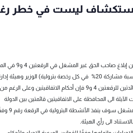
 الاستكشاف ليست في خطر رغ
يهم وزير الطاقة والمياه أن يؤكد على أنه بالرغم من إبلاغ صاحب الحق غير المشغ
البحرية اللبنانية شركة Novatek Lebanon SAL (بنسبة مشاركة 20% في كل رخصة بترولية) الوزير وهيئة إدا
قطاع البترول بقراره الانسحاب من الاتفاقيتين العائدتين للرقعتين 4 و9 فإن أحكام الاتفاقيتين وعلى الرغم من
آيلة الى المحافظة على الاتفاقيتين قائمتين بين الدولة
وصاحبي الحق الاخرين بمن فيهما المشغل، وأن المشغل سوف ينفذ الأنشطة البت
ستناد الى رأي الهيئة.
لإجراءات وإتمامها وفقًا للقوانين المرعية الاجراء ولأحكام