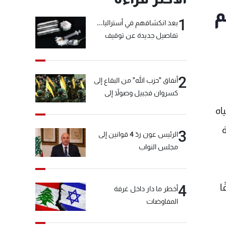
م
1
بعد انكشافهم في أستراليا...
تفاصيل جديدة عن توقيف
"شبكة الكوكايين"
2
أنفاق "حزب الله" من البقاع إلى
كسروان فجبيل وصولاً إلى
المختارة... التفاصيل في نشرة
ل في الرقعتين 4 و9 في المياه
الأخبار بعد قليل
رة
3
الرئيس عون ردّ 4 قوانين إلى
مجلس النواب
رولية في الرقعة رقم 9 وفقًا
4
أخطر ما دار داخل غرفة
المفاوضات