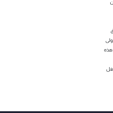
قيتين
لق
أولى
 هذه
تاب المشغل