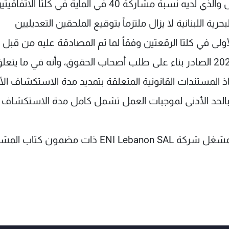
Novatek Lebanon SAL فإن صاحب الحق المشغل والذي لديه نسبة مشاركة 40 في الماية في كلتا الاتفا
م 4 والرقعة رقم 9 في المياه البحرية اللبنانية لا يزال ملتزماً بتوقيع الملحقين التعديليين
ولى في كلتا الرقعتين وفقاً لما تم المصادقة عليه من قبل
مجلس الوزراء بموجب قراره رقم 21 تاريخ 5 أيار 2022 الصادر بناء على طلب أصحاب الحقوق، وأنه في ما يتع
ور نفاذ المستندات القانونية المتعلقة بتمديد مدة الاستكشاف ال
ام بالحد الأدنى لموجبات العمل تشمل كامل مدة الاستكشاف
وقد تضمّن الكتاب المرسل من صاحب الحق غير المشغل شركة ENI Lebanon SAL ذات مضمون ك