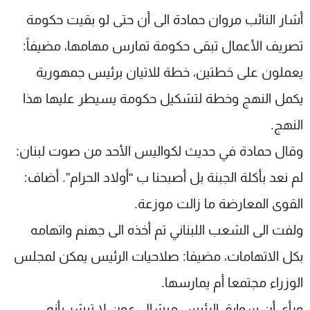
شاهد البرامج
أشار النائب مروان حمادة الى أن حتى لو بقيت حكومة
الترددات
تصريف الأعمال تبقى حكومة تمارس مهامها، مضيفاً:
يعملون على خطتين، خطة للاتيان برئيس جمهورية
عن MTV
وظائف
الإنـتـاج
تواصل معنا
يكمل النهج وخطة لتشكيل حكومة يسيطر عليها هذا
لاعلاناتكم
شروط الإسـتخدام
النهج.
سياسة الخصوصية
وقال حمادة في حديث لكواليس الأحد من صوت لبنان:
لم نعد بأكلة الجبنة بل أصبحنا ب “أولاد الحرام”. أضاف:
القوى المعارضة ما زالت موزعة.
ولفت الى الشعب اللبناني تم أخذه الى جهنم واتهامه
بكل الاتهامات، مضيفا: صلاحيات الرئيس يمكن لمجلس
الوزراء مجتمعا أم يمارسها.
ورأى أن سوابق الرئيس ميشال عون لا تبشر بأنه