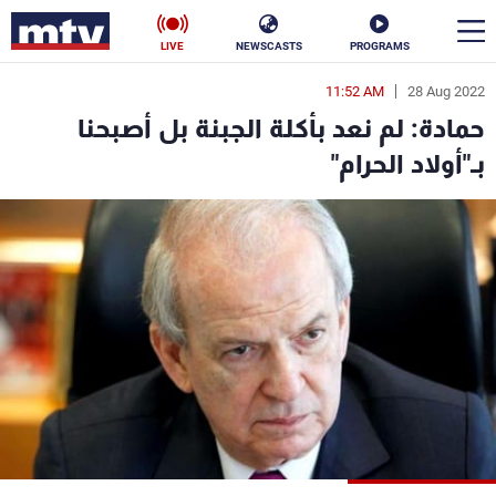
LIVE
NEWSCASTS
PROGRAMS
11:52 AM
28 Aug 2022
en
حمادة: لم نعد بأكلة الجبنة بل أصبحنا
الأخبار
بـ"أولاد الحرام"
سياسة
ناس
إقتصاد
فن
منوعات
رياضة
كأس العالم
البرامج
جدول البرامج