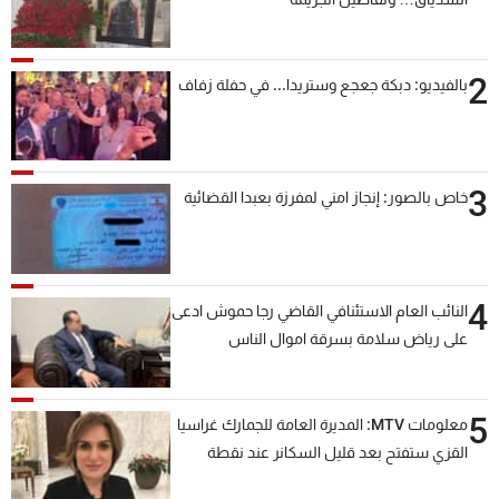
2
بالفيديو: دبكة جعجع وستريدا... في حفلة زفاف
3
خاص بالصور: إنجاز امني لمفرزة بعبدا القضائية
4
النائب العام الاستئنافي القاضي رجا حموش ادعى
على رياض سلامة بسرقة اموال الناس
وتأسيس شركات وهمية بهدف شراء أسهم
مصرفية وتهريبها وتبييض اموال
5
معلومات MTV: المديرة العامة للجمارك غراسيا
القزي ستفتح بعد قليل السكانر عند نقطة
المصنع لتسهيل عملية التصدير البري إلى