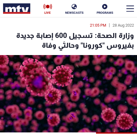
LIVE
NEWSCASTS
PROGRAMS
21:05 PM
28 Aug 2022
en
وزارة الصحة: تسجيل 600 إصابة جديدة
الأخبار
بفيروس "كورونا" وحالتَي وفاة
سياسة
ناس
إقتصاد
فن
منوعات
رياضة
كأس العالم
البرامج
جدول البرامج