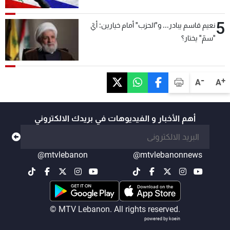
5
نعيم قاسم يبادر... و"الحزب" أمام خيارين: أيّ
"سمّ" يختار؟
-
+
A
A
أهم الأخبار و الفيديوهات في بريدك الالكتروني
@mtvlebanon
@mtvlebanonnews
© MTV Lebanon. All rights reserved.
powered by koein