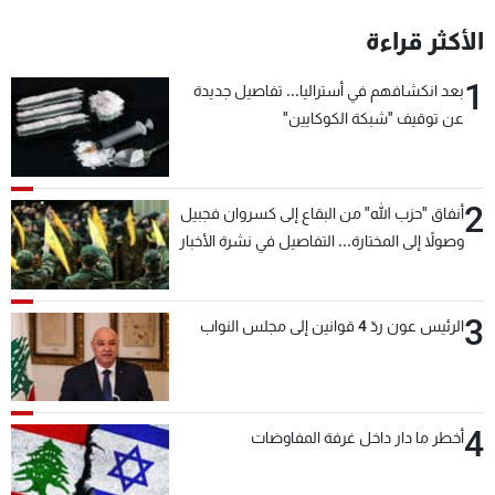
شاهد البرامج
الأكثر قراءة
الترددات
1
بعد انكشافهم في أستراليا... تفاصيل جديدة
عن توقيف "شبكة الكوكايين"
عن MTV
وظائف
الإنـتـاج
تواصل معنا
لاعلاناتكم
شروط الإسـتخدام
سياسة الخصوصية
2
أنفاق "حزب الله" من البقاع إلى كسروان فجبيل
وصولاً إلى المختارة... التفاصيل في نشرة الأخبار
بعد قليل
3
الرئيس عون ردّ 4 قوانين إلى مجلس النواب
4
أخطر ما دار داخل غرفة المفاوضات