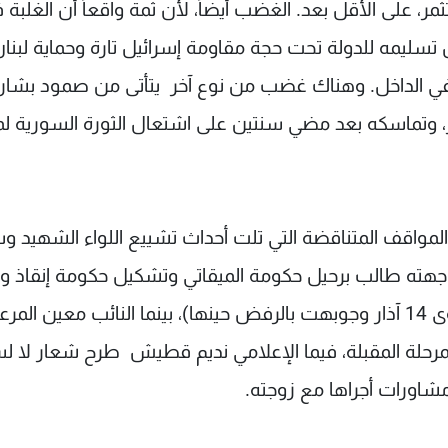
مر، على الأقل بعد. الغضب أيضاً، لأن ثمة واقعاً أن الغلبة 
 تسليمه للدولة تحت حجة مقاومة إسرائيل تارة وحماية لبنا
ه في الداخل. وهناك غضب من نوع آخر يتأتى من صمود بشار
ز، وتماسكه بعد مضي سنتين على اشتعال الثورة السورية لم
لمواقف المتناقضة التي تلت أحداث تشييع اللواء الشهيد و
جهته طالب برحيل حكومة الميقاتي وتشكيل حكومة إنقاذ 
(كان قد عرضها على فكرة الرئيس ميقاتي على قوى 14 آذار وجوبهت بالرفض حينها)، بينما النائب معين الم
لمرحلة المقبلة، فيما الإعلامي نديم قطيش طرح شعار لا ل
مشاورات أجراها مع زوجته.