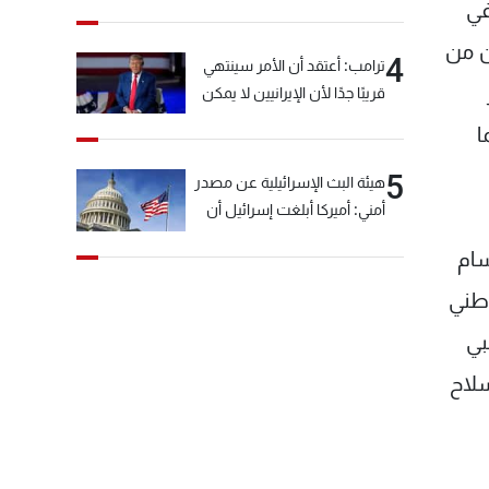
خيّاط؟
في
ن من
4
ترامب: أعتقد أن الأمر سينتهي
قريبًا جدًا لأن الإيرانيين لا يمكن
أن يستمروا على هذا الحال
ا
5
هيئة البث الإسرائيلية عن مصدر
أمني: أميركا أبلغت إسرائيل أن
"حزب الله" لم يخرق وقف إطلاق
سام
النار أمس في مجدل زون
وطلبت منها عدم التصعيد
وطني
خشية أن يؤثر ذلك على
رعبي
مفاوضات روما
سلاح