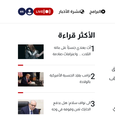
البرامج
نشرة الأخبار
LIVE
en
الأكثر قراءة
1
أبٌ يعتدي جنسيّاً على بناته
الثلاث… واعترافاتٌ صادمة
ق
2
ترامب يقيّد الجنسية الأميركية
باب
بالولادة
3
الى نواف سلام: هل يدفع
ي
الحايك ثمن وقوفه في وجه