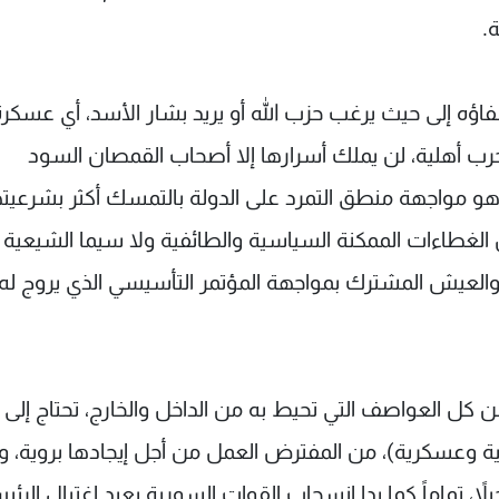
.
اؤه إلى حيث يرغب حزب الله أو يريد بشار الأسد، أي عسكرة
ى حرب أهلية، لن يملك أسرارها إلا أصحاب القمصان السود
و مواجهة منطق التمرد على الدولة بالتمسك أكثر بشرعيته
غطاءات الممكنة السياسية والطائفية ولا سيما الشيعية 
 والعيش المشترك بمواجهة المؤتمر التأسيسي الذي يروج له
من كل العواصف التي تحيط به من الداخل والخارج، تحتاج إلى 
ية وعسكرية)، من المفترض العمل من أجل إيجادها بروية، 
 تماماً كما بدا انسحاب القوات السورية بعيد اغتيال الرئ