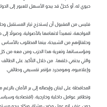
حيوي له، أو كحلٍّ قد يبدو الأسهل للعبور إلى الدولة
فليس من المقبول أن يُستدرَج تيار المستقبل وحلف
المواجهة، تمهيداً لاتهامها بالأصولية، وصولاً إل
وحلفاؤهم من الشبيحة، بينما المطلوب بالأساس ه
ومؤسساتها، وتعرية هذا الحزب ومن معه من كل ال
والتي يحتمي خلفها، من خلال التأكيد على الطائف
وإعلاميوه، وهومجرد مؤتمر تقسيمي وطائفي.
المحافظة على لبنان وإيصاله إلى بر الأمان بالرغم 
وتظافر عوامل داخلية وخارجية، (اقتصادية وسياس
دون عنف. إنه عمل مضنٍ وشاق ويكاد يبدو مستحيلاً،