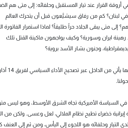
أروقة القرار عند تيار المستقبل وحلفائه: إلى متى هم الض
 في لبنان؟ كم من رفاق سيشيَّعون قبل أن يتحرك العالم
؟ إلى متى يبقى الجلاد حراً طليقاً؟ لماذا استمرار الفاتورة ا
د رهينة ايران وسورية؟ وكيف يواجهون ماكينة القتل تلك
ديمقراطية، وجنون بشار الأسد بروية؟
كل تلك الأسئلة مشروعة والأجوبة قد يكون بعضها يأتي من الداخل عبر تصحيح الأداء 
ولنا.
ا في السياسة الأميركية تجاه الشرق الأوسط، وهو ليس متوف
إيرانية خضراء تطيح نظام الملالي، لعل وعسى. ولكن من ال
دى التيار وحلفائه هو اللجوء إلى اليأس، ومن ثم إلى العنف 