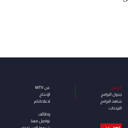
البرامج
عن MTV
جدول البرامج
الإنـتـاج
شاهد البرامج
لاعلاناتكم
الترددات
وظائف
تواصل معنا
شروط الإسـتخدام