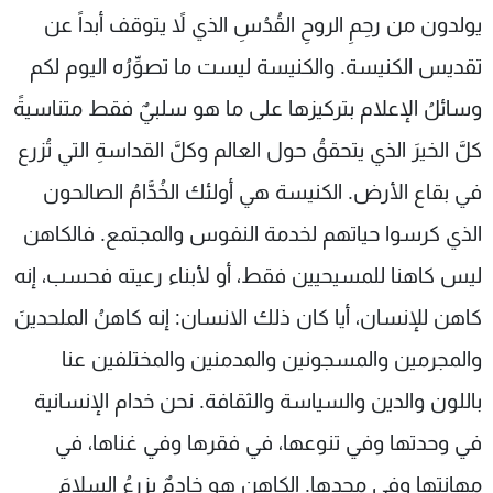
يولدون من رحِمِ الروحِ القُدُسِ الذي لاً يتوقف أبداً عن
تقديس الكنيسة. والكنيسة ليست ما تصوِّرُه اليوم لكم
وسائلُ الإعلام بتركيزها على ما هو سلبيٌ فقط متناسيةً
كلَّ الخيرَ الذي يتحققُ حول العالم وكلَّ القداسةِ التي تُزرع
في بقاع الأرض. الكنيسة هي أولئك الخُدَّامُ الصالحون
الذي كرسوا حياتهم لخدمة النفوس والمجتمع. فالكاهن
ليس كاهنا للمسيحيين فقط، أو لأبناء رعيته فحسب، إنه
كاهن للإنسان، أيا كان ذلك الانسان: إنه كاهنُ الملحدينَ
والمجرمين والمسجونين والمدمنين والمختلفين عنا
باللون والدين والسياسة والثقافة. نحن خدام الإنسانية
في وحدتها وفي تنوعها، في فقرها وفي غناها، في
مهانتها وفي مجدها. الكاهن هو خادمٌ يزرعُ السلامَ