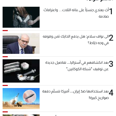
1
أبٌ يعتدي جنسيّاً على بناته الثلاث… واعترافاتٌ
صادمة
2
الى نواف سلام: هل يدفع الحايك ثمن وقوفه
في وجه خيّاط؟
3
بعد انكشافهم في أستراليا... تفاصيل جديدة
عن توقيف "شبكة الكوكايين"
4
بعد استخدامها ضدّ إيران... أميركا تتسلّم دفعة
صواريخ كبيرة!