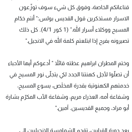
قناعاتكم الخاصة، وفوق كل شيء سوف توزّعون
الاسرار مستذكرين قول القديس بولس:" أنتم خدّام
المسيح ووكلاء أسرار الله." (1 كور 4/1). كل ذلك
تصيرونه بفرح إذا ابتلعتم كلمة الله في الانجيل."
وختم المطران ابراهيم عظته قائلاً " أدعوكم أيها الأحباء
أن تصلّوا لأجل كهنتنا الجدد لكي يتجلّى نور المسيح في
خدمتهم الكهنوتية بقدرة المخلَص، يسوع المسيح،
وشفاعة أمه، العذراء مريم، وشفاعة الأب المكرّم بشارة
أبو مراد، وجميع القديسين. آمين."
بعد دورة القرابين، تقدم الشمامسة الإنجيليين الى