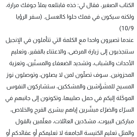
الكتاب الصغير، فقال لي: خذه فابتلعه يملأ جوفك مرارة،
ولكنه سيكون في فمك حلوا كالعسل. (سفر الرؤيا
10/9)
عندما تصيرون واحدا مع الكلمة التي تتأملون في الإنجيل
ستنجذبون إلى زيارة المرضى، والاعتناء بالفقير، وتعليم
الأحداث والشباب، وتشديد الضعفاء والمسنّين، وتعزية
المحزونين. سوف تصلّون لمن لا يصلون، وتوصلون نورَ
المسيح للمشَوَّشين والمشككين، ستشاركون النفوس
الموكَلة إليكم في حمل صليبها، وتكونون إلى جانبهم في
السرّاء والضرّاء مبشّرين إياهم ببشرى الفرح والخلاص،
مباركين البيوت، مشدّدين العائلات، معلّمين بالقول
والمثل تعليم الكنيسة الجامعة لا تعليمكم أو عقائدكم أو