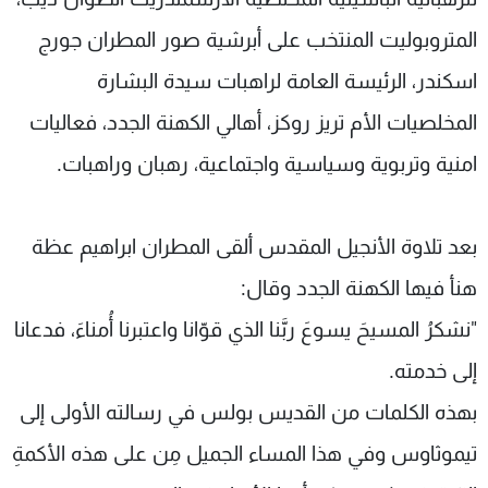
المتروبوليت المنتخب على أبرشية صور المطران جورج
اسكندر، الرئيسة العامة لراهبات سيدة البشارة
المخلصيات الأم تريز روكز، أهالي الكهنة الجدد، فعاليات
امنية وتربوية وسياسية واجتماعية، رهبان وراهبات.
بعد تلاوة الأنجيل المقدس ألقى المطران ابراهيم عظة
هنأ فيها الكهنة الجدد وقال:
"نشكرُ المسيحَ يسوعَ ربَّنا الذي قوّانا واعتبرنا أُمناءَ، فدعانا
إلى خدمته.
بهذه الكلمات من القديس بولس في رسالته الأولى إلى
تيموثاوس وفي هذا المساء الجميل مِن على هذه الأكمةِ