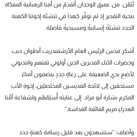
تُثمّن. من عميق الوجدان أتقدمُ من أمنا الرهبانية المفدّاة
بتحية التقدير إذ لم توفِّر جُهدا في تنشئة إخوتنا الكهنة
الجدد تنشئةً إنسانيةً ومسيحيةً فاضلة.
أشكر قدسَ الرئيسِ العام الأرشمندريت أنطوان ديب
وحضرات الآباء المدبرين الذين أولوني ثقتهم وانتدبوني
لأضع يدي الضعيفة على رعاةٍ جددٍ ينضمون أمناءَ
مستحقين إلى لائحة القديسين المخلصيّين، إخوةِ الأب
المكرم بشارة أبو مراد. إلى عنايته أُسلِمُهُم ولشفاعة أمِّنا
العذراءِ مريم الفائقة القداسة."
وأضاف: "ستشهدون بعد قليل رسامةَ كهنةٍ جدد