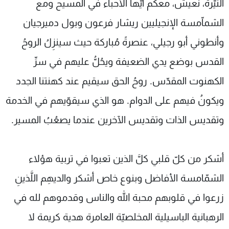
النيّرة، نعيش، معكم أيّها الأحباء في المسيح ومع
الشماّمسة الإنجيليين ريشار فرعون وبول دميرجيان
وأنطوني أبو رجيلي، عنصرةً مُباركة حيث سينزِلُ الروحُ
القدس بوضع يدي الضعيفة ويحُلُّ عليهم في سرِّ
الكهنوت المقدّس. روحُ الحق سيقيم عند كهنتنا الجدد
ويكونُ فيهم على الدوام. هو الذي سيقوّيهم في الخدمة
وتقديس الذات وتقديس الآخرين عندما يصعُبُ المسير.
أشكر من كلّ قلبي كلَّ الذين تعبوا في تربية هؤلاء
الشمّامسة الأفاضل وبنوع خاص أشكر والديهِم اللَّذينِ
زرعوا في قلوبهم محبة الله والناس وقدموهم لله في
الرهبانية الباسيلية المخلصيّة العامرة هدية كريمة لا