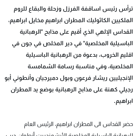
شاهد البرامج
ترأس رئيس اساقفة الفرزل وزحلة والبقاع للروم
الترددات
الملكيين الكاثوليك المطران ابراهيم مخايل ابراهيم،
القداس الإلهي الذي أقيم على مذابح "الرهبانية
عن MTV
وظائف
الإنـتـاج
تواصل معنا
الباسيلية المخلصية" في دير المخلص في جون في
لاعلاناتكم
شروط الإسـتخدام
اقليم الخروب، بدعوة من الرهبانية الباسيلية
سياسة الخصوصية
المخلصية، وفي مناسبة رسامة الشمامسة
الإنجيليين ريشار فرعون وبول دميرجيان وأنطوني أبو
رجيلي كهنة على مذابح الرهبانية بوضع يد المطران
ابراهيم.
حضر القداس الى المطران ابراهيم، الرئيس العام
للرهبانية الباسيلية المخلصية الأرشمندريت أنطوان ديب،