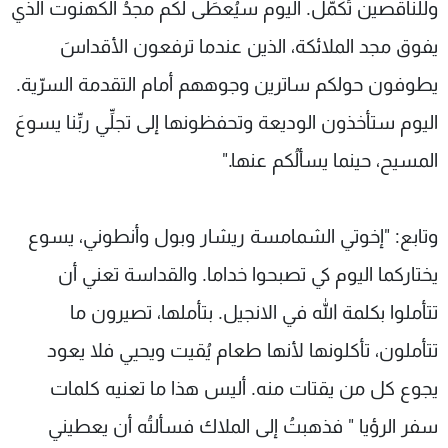
وللناقصين تُكمّل. اليوم سيُعطَى لكم مجدُ الكهنوت الذي
يفوق مجد الملائكة، الذين عندما ترفعون الأقداسَ
يطوفون حولكم ساترين وجوههم أمام التقدمة السرّية.
اليوم ستأخذون الوديعة وتحفظونها إلى تجلِّي ربِّنا يسوعَ
المسيح، حينما يسألُكم عنها."
وتابع: "إخوتي الشمامسة ريشار وبول وأنطوني، يسوع
يختاركما اليوم كي تصبحوا خداما. والقداسة تعني أن
تتأملوا بكلمة الله في الانجيل. بتأملها، تصيرون ما
تتأملون، تأكلونها لأنها طعام يُقيت ويحيي فلا يعود
يجوع كل من يقتات منه. أليس هذا ما تعنيه كلمات
سفر الرؤيا " فذهبتُ إلى الملاك فسألتُه أن يعطيني