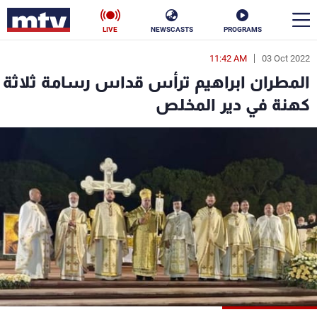
LIVE
NEWSCASTS
PROGRAMS
11:42 AM
03 Oct 2022
en
المطران ابراهيم ترأس قداس رسامة ثلاثة
الأخبار
كهنة في دير المخلص
سياسة
ناس
إقتصاد
فن
منوعات
رياضة
كأس العالم
البرامج
جدول البرامج