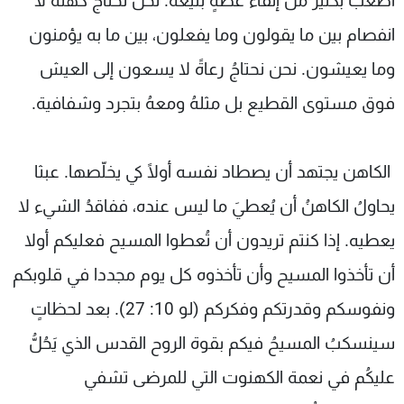
أصعب بكثير من إلقاء عظةٍ بليغة. نحنُ نحتاجُ كهنةً لا
انفصام بين ما يقولون وما يفعلون، بين ما به يؤمنون
وما يعيشون. نحن نحتاجُ رعاةً لا يسعون إلى العيش
فوق مستوى القطيع بل مثلهُ ومعهُ بتجرد وشفافية.
الكاهن يجتهد أن يصطاد نفسه أولًا كي يخلّصها. عبثا
يحاولُ الكاهنُ أن يُعطيَ ما ليس عنده، ففاقدُ الشيء لا
يعطيه. إذا كنتم تريدون أن تُعطوا المسيح فعليكم أولا
أن تأخذوا المسيح وأن تأخذوه كل يوم مجددا في قلوبكم
ونفوسكم وقدرتكم وفكركم (لو 10: 27). بعد لحظاتٍ
سينسكبُ المسيحُ فيكم بقوة الروح القدس الذي يَحُلُّ
عليكُم في نعمة الكهنوت التي للمرضى تشفي