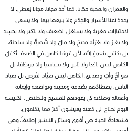
والغفران والمحبة مجّانا. كما أخذ مجانا، مجانا يُعطي. لا
يحددُ ثمنا للأسرار والخِدَم ولا يبيعها بيعا، ولا يسعى
لامتيازات مغرية ولا يستغل الضعيف ولا يتكبر ولا يحسِد
ولا يغارُ ولا يغرّنَه مديحٌ ولا مالٌ ولا شُهرةٌ ولا سلطة،
بل يكتفي بنعمةِ الله، لأن قوة الكاهن في الضعف تُكمَلُ.
الكاهن ليس بائعا ولا تاجرا ولا سياسيا ولا موظفا، بل
هو أخٌ وأبٌ وصديق. الكاهن ليس صيَّادَ الفُرص بل صيادَ
الناس. يصطادُهم بصُدقه ومحبته وتواضعه وإيمانه
وأعماله وصلاته كي يقودهم للمسيح وللخلاص. الكنيسة
اليوم تحتاج الى كهنة يعيشون أكثرَ مما يتكلمون،
فشهادةُ الحياة هي أقوى وسائل التبشير إطلاقاً، وهي