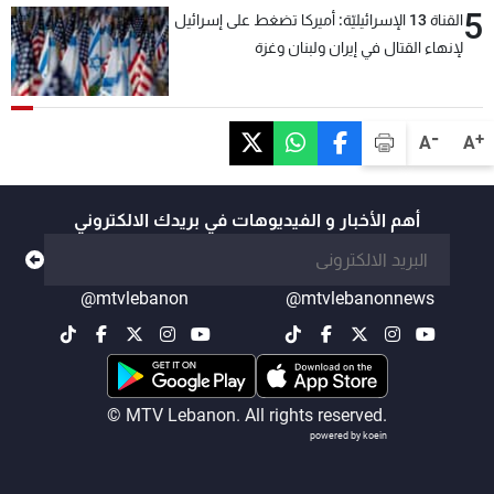
5
القناة 13 الإسرائيليّة: أميركا تضغط على إسرائيل
لإنهاء القتال في إيران ولبنان وغزة
-
+
A
A
أهم الأخبار و الفيديوهات في بريدك الالكتروني
@mtvlebanon
@mtvlebanonnews
© MTV Lebanon. All rights reserved.
powered by koein