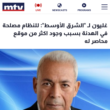
LIVE
NEWSCASTS
PROGRAMS
en
غليون لـ "الشرق الأوسط": للنظام مصلحة
الأخبار
في الهدنة بسبب وجود اكثر من موقع
محاصر له
سياسة
ناس
إقتصاد
فن
منوعات
رياضة
كأس العالم
البرامج
جدول البرامج