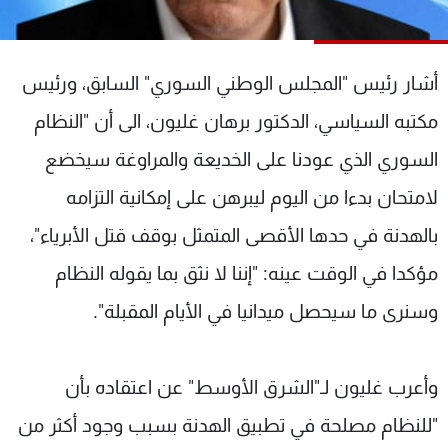
شاهد البرامج
الترددات
أشار رئيس "المجلس الوطني السوري" السابق، ورئيس
عن MTV
وظائف
مكتبه السياسي، الدكتور برهان غليون، الى أن "النظام
الإنـتـاج
تواصل معنا
السوري الذي عودنا على الخديعة والمراوغة سيخضع
لاعلاناتكم
شروط الإسـتخدام
سياسة الخصوصية
لامتحان بدءا من اليوم ليبرهن على إمكانية التزامه
بالهدنة في حدها الأقصى المتمثل بوقف قتل الأبرياء"،
مؤكدا في الوقت عينه: "إننا لا نثق بما يقوله النظام
وسنرى ما سيحصل ميدانيا في الأيام المقبلة".
وأعرب غليون لـ"الشرق الأوسط" عن اعتقاده بأن
"للنظام مصلحة في تطبيق الهدنة بسبب وجود أكثر من