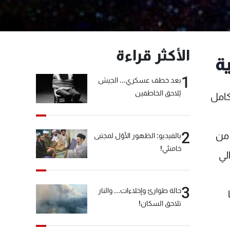
الأكثر قراءة
1
بعد خطف عسكري... الجيش
يُلاحق الخاطفين
كامل
2
 من
بالفيديو: الظهور الأوّل لمجتبى
خامنئي!
لي
3
حالة طوارئ وإخلاءات... والنار
تلاحق السكان!