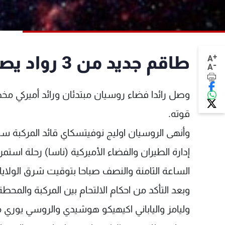
+
طاقم جديد من 3 رواد يصل الى المحطة الفضائية الدولية
A
-
A
وصل رائدا فضاء روسيان مبتدئان ورائد أميركي مخض
قوته.
وأنهى الروسيان اوليج نوفيتسكاي قائد المركبة س
إدارة الطيران والفضاء الأميركية (ناسا) رحلة اس
الساعة الثامنة والنصف صباحا بتوقيت شرق الولايا
وبعد التأكد من احكام الالتحام بين المركبة والمحطة 
وليامز والياباني اكيهيكو هوشيدي والروسي يوري 