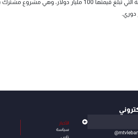
وتواجد طاقم من ثلاثة رواد فقط على متن المحطة التي تبلغ قيمتها 100 مليار دولار، وهي مشروع مش
كتروني
الأخبار
سياسة
@mtvleba
ناس