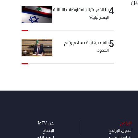
ترك بين
4
ما الذي غيّرته المفاوضات اللبنانية
الإسرائيلية؟
5
بالفيديو: نواف سلام رسّم
الحدود
البرامج
عن MTV
جدول البرامج
الإنـتـاج
شاهد البرامج
لاعلاناتكم